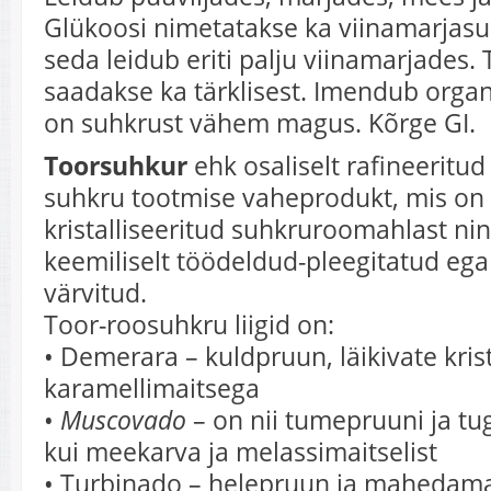
Glükoosi nimetatakse ka viinamarjasu
seda leidub eriti palju viinamarjades. 
saadakse ka tärklisest. Imendub organi
on suhkrust vähem magus. Kõrge GI.
Toorsuhkur
ehk osaliselt rafineeritu
suhkru tootmise vaheprodukt, mis on
kristalliseeritud suhkruroomahlast ni
keemiliselt töödeldud-pleegitatud ega
värvitud.
Toor-roosuhkru liigid on:
• Demerara – kuldpruun, läikivate krist
karamellimaitsega
•
Muscovado
– on nii tumepruuni ja t
kui meekarva ja melassimaitselist
• Turbinado – helepruun ja mahedam