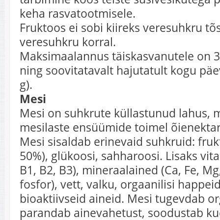
keha rasvatootmisele.
Fruktoos ei sobi kiireks veresuhkru t
veresuhkru korral.
Maksimaalannus täiskasvanutele on 3
ning soovitatavalt hajutatult kogu päe
g).
Mesi
Mesi on suhkrute küllastunud lahus, 
mesilaste ensüümide toimel õienektari
Mesi sisaldab erinevaid suhkruid: frukt
50%), glükoosi, sahharoosi. Lisaks vita
B1, B2, B3), mineraalained (Ca, Fe, Mg
fosfor), vett, valku, orgaanilisi happe
bioaktiivseid aineid. Mesi tugevdab o
parandab ainevahetust, soodustab ku