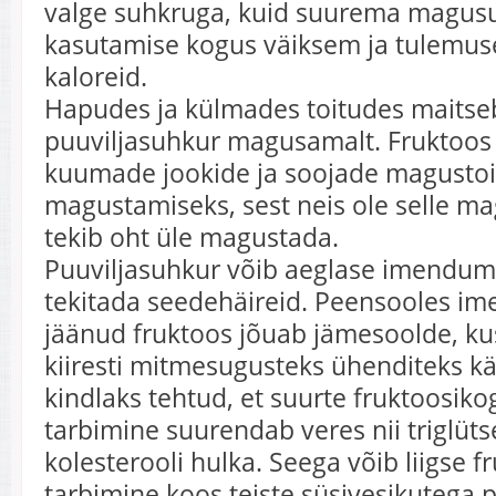
valge suhkruga, kuid suurema magusu
kasutamise kogus väiksem ja tulemu
kaloreid.
Hapudes ja külmades toitudes maitse
puuviljasuhkur magusamalt. Fruktoos 
kuumade jookide ja soojade magusto
magustamiseks, sest neis ole selle ma
tekib oht üle magustada.
Puuviljasuhkur võib aeglase imendumi
tekitada seedehäireid. Peensooles i
jäänud fruktoos jõuab jämesoolde, kus
kiiresti mitmesugusteks ühenditeks k
kindlaks tehtud, et suurte fruktoosiko
tarbimine suurendab veres nii triglütse
kolesterooli hulka. Seega võib liigse f
tarbimine koos teiste süsivesikutega