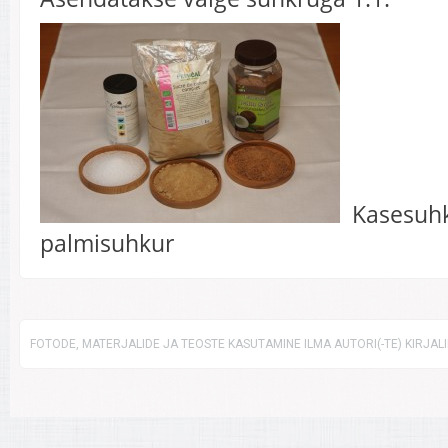
Kasesuhk
palmisuhkur
FOTODE, MATERJALIDE JA TEOSTE KASUTAMINE ILMA AUTORI(-TE) KIRJAL