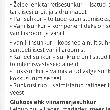
• Želee- ehk tarretisesuhkur – lisatud p
tärklisesiiurpit ja sidrunhapet
• Pärlsuhkur – toitude kaunistamiseks,
• Vanillsuhkur – komponentideks on s
vanilliaroom ja vanill
• vanilliinsuhkur – koosneb ainult suhk
sünteetilisest vanilliaroomist
• Kaneelisuhkur – suhkrule on lisatud 
tolmlemisvastaseid aineid
• Tükksuhkur – valmistatud valge suh
kokkusurumise teel
• Suhkrusiirup – valmistatud rafineeri
veest
Glükoos ehk viinamarjasuhkur
Leidub puuviljades, marjades, mees ja l