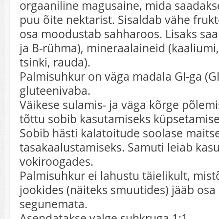
orgaaniline magusaine, mida saadak
puu õite nektarist. Sisaldab vähe fruk
osa moodustab sahharoos. Lisaks saa
ja B-rühma), mineraalaineid (kaalium
tsinki, rauda).
Palmisuhkur on väga madala GI-ga (GI 
gluteenivaba.
Väikese sulamis- ja väga kõrge põlem
tõttu sobib kasutamiseks küpsetamise
Sobib hästi kalatoitude soolase maits
tasakaalustamiseks. Samuti leiab kasu
vokiroogades.
Palmisuhkur ei lahustu täielikult, mis
jookides (näiteks smuutides) jääb osa
segunemata.
Asendatakse valge suhkruga 1:1.