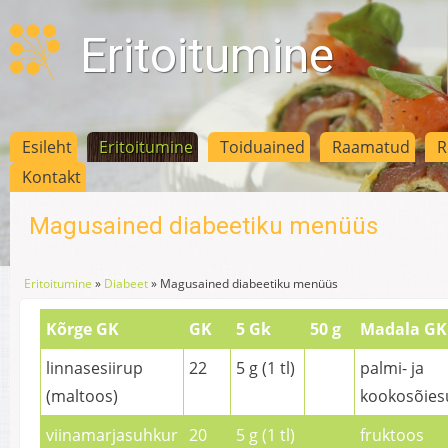
Eritoitumine
Esileht
Eritoitumine
Toiduained
Raamatud
R
Kontakt
Magusained diabeetiku menüüs
Eritoitumine
»
Diabeet
»
Magusained diabeetiku menüüs
Kõrge GK
GK
5 Gk
50 g
Madala GK
linnasesiirup
22
5 g (1 tl)
palmi- ja
(maltoos)
kookosõies
viinamarjasuhkur
20
5 g (1 tl)
fruktoos