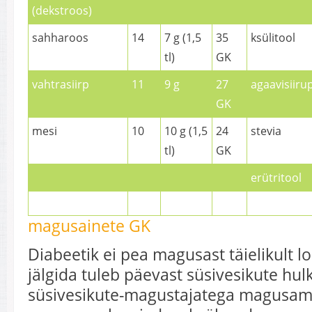
(dekstroos)
sahharoos
14
7 g (1,5
35
ksülitool
tl)
GK
vahtrasiirp
11
9 g
27
agaavisiiru
GK
mesi
10
10 g (1,5
24
stevia
tl)
GK
erütritool
magusainete GK
Diabeetik ei pea magusast täielikult 
jälgida tuleb päevast süsivesikute hul
süsivesikute-magustajatega magusam