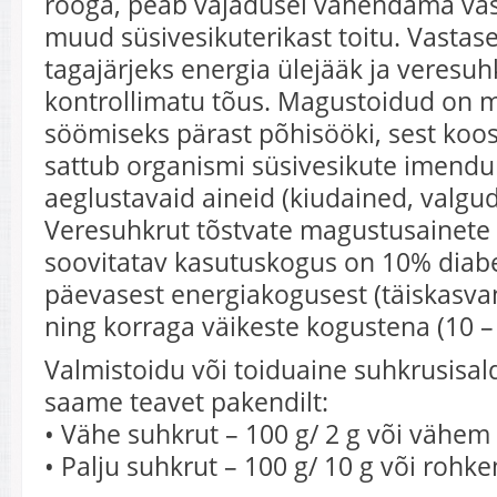
rooga, peab vajadusel vähendama va
muud süsivesikuterikast toitu. Vastase
tagajärjeks energia ülejääk ja veresuh
kontrollimatu tõus. Magustoidud on 
söömiseks pärast põhisööki, sest koo
sattub organismi süsivesikute imendu
aeglustavaid aineid (kiudained, valgud
Veresuhkrut tõstvate magustusainete
soovitatav kasutuskogus on 10% diab
päevasest energiakogusest (täiskasvan
ning korraga väikeste kogustena (10 – 
Valmistoidu või toiduaine suhkrusisa
saame teavet pakendilt:
• Vähe suhkrut – 100 g/ 2 g või vähem
• Palju suhkrut – 100 g/ 10 g või rohk