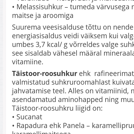
• Melassisuhkur – tumeda värvusega 
maitse ja aroomiga
Suurema veesisalduse tõttu on nende
energiasisaldus veidi väiksem kui valg
umbes 3,7 kcal/ g võrreldes valge suhk
see sisaldab vähesel määral mineraala
vitamiine.
Täistoor-roosuhkur
ehk rafineerimat
valmistatud suhkruroomahlast kuivat
jahvatamise teel. Alles on vitamiinid,
asendamatud aminohapped ning muud
Täistoor-roosuhkru liigid on:
• Sucanat
• Rapadura ehk Panela – karamellipruu