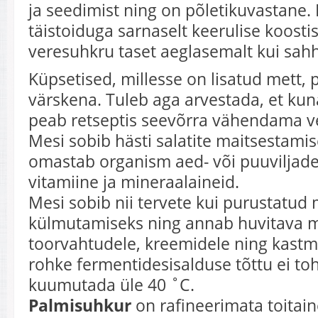
ja seedimist ning on põletikuvastane.
täistoiduga sarnaselt keerulise koosti
veresuhkru taset aeglasemalt kui sah
Küpsetised, millesse on lisatud mett,
värskena. Tuleb aga arvestada, et kun
peab retseptis seevõrra vähendama ve
Mesi sobib hästi salatite maitsestami
omastab organism aed- või puuviljade
vitamiine ja mineraalaineid.
Mesi sobib nii tervete kui purustatud
külmutamiseks ning annab huvitava m
toorvahtudele, kreemidele ning kastm
rohke fermentidesisalduse tõttu ei to
kuumutada üle 40 ˚C.
Palmisuhkur
on rafineerimata toitain