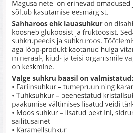
Magusainetel on erinevad omadused j
sõltub kasutamise eesmärgist.
Sahharoos ehk lauasuhkur
on disahh
koosneb glükoosist ja fruktoosist. Sed
suhkrupeedis ja suhkruroos. Töötlemi
aga lõpp-produkt kaotanud hulga vita
mineraal-, kiud- ja teisi organismile va
on keskmine.
Valge suhkru baasil on valmistatud
• Fariinsuhkur – tumepruun ning kara
• Tuhksuhkur – peenestatud kristallsuh
paakumise vältimises lisatud veidi tärk
• Moosisuhkur – lisatud pektiini, sidr
säilitusainet
• Karamellsuhkur