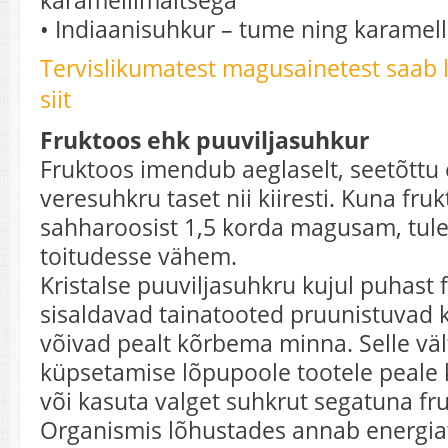
karamellimaitsega
• Indiaanisuhkur – tume ning karamel
Tervislikumatest magusainetest saab 
siit
Fruktoos ehk puuviljasuhkur
Fruktoos imendub aeglaselt, seetõttu 
veresuhkru taset nii kiiresti. Kuna fru
sahharoosist 1,5 korda magusam, tule
toitudesse vähem.
Kristalse puuviljasuhkru kujul puhast 
sisaldavad tainatooted pruunistuvad k
võivad pealt kõrbema minna. Selle väl
küpsetamise lõpupoole tootele peale
või kasuta valget suhkrut segatuna fr
Organismis lõhustades annab energiat