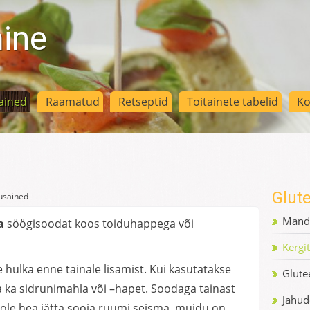
mine
ained
Raamatud
Retseptid
Toitainete tabelid
Ko
Glut
usained
Mandl
da
söögisoodat koos toiduhappega või
Kergi
 hulka enne tainale lisamist. Kui kasutatakse
Glute
 ka sidrunimahla või –hapet. Soodaga tainast
Jahud
pole hea jätta sooja ruumi seisma, muidu on