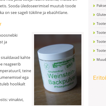
Pakse
setis. Sooda üledoseerimisel muutub toode
 ka on see sageli tükiline ja ebaühtlane.
Glute
r
Tooted
Toote
koosnebki
Tooted
t ja
Toote
 sisaldavad kahte
Muud
pe reageerib
peratuuril, teine
Erit
uumenemisel ega
tuleb hoolikalt
is: viinakivi,