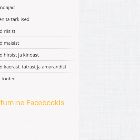
ndajad
enita tärklised
 riisist
d maisist
 hirsist ja kinoast
d kaerast, tatrast ja amarandist
 tooted
oitumine Facebookis