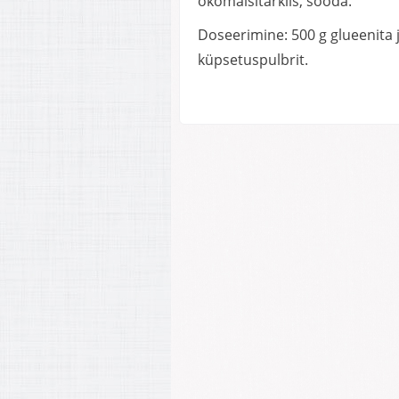
ökomaisitärklis, sooda.
Doseerimine: 500 g glueenita 
küpsetuspulbrit.