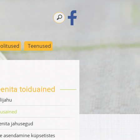
olitused
Teenused
eenita toiduained
ijahu
tusained
enita jahusegud
e asendamine küpsetistes