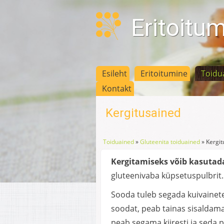
Eritoitu
Esileht
Eritoitumine
Toidu
Kontakt
Kergitusained
Toiduained
»
Gluteenita toiduained
»
Kergit
Kergitamiseks võib kasuta
gluteenivaba küpsetuspulbrit.
Sooda tuleb segada kuivainete
soodat, peab tainas sisaldama
peab segama kiiresti ja seda 