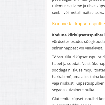
tulemuseks lame ja tihke küp
seebi- või metallimaitseliseks,
Kodune kiirküpsetuspulbe
Kodune kiirküpsetuspulber
võrdsetes osades söögisoodas
sidrunhappest või viinakivist.
Tööstuslikud küpsetuspulbrid
hapet ja soodat. Neist üks ha
soodaga niiskuse mõjul toatem
hakkab mõjuma alles taina k
vaja niiskust. Küpsetuspulber 
segada kuivainete hulka.
Gluteenita küpsetuspulbri koost