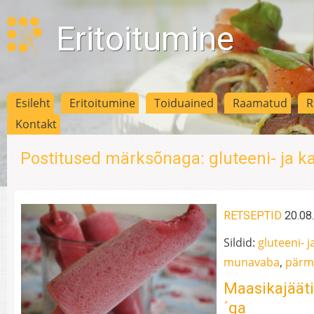
Eritoitumine
Esileht
Eritoitumine
Toiduained
Raamatud
R
Kontakt
Postitused märksõnaga: gluteeni- ja k
RETSEPTID
20.08
Sildid:
gluteeni- j
munavaba
,
pärm
Maasikajäät
´ga