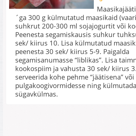
Maasikajäät
´ga 300 g külmutatud maasikaid (vaari
suhkrut 200-300 ml sojajogurtit või k
Peenesta segamiskausis suhkur tuhks
sek/ kiirus 10. Lisa külmutatud maasik
peenesta 30 sek/ kiirus 5-9. Paigalda
segamisanumasse “liblikas”. Lisa taimn
kookospiim ja vahusta 30 sek/ kiirus 3
serveerida kohe pehme “jäätisena” või
pulgakoogivormidesse ning külmutada
sügavkülmas.