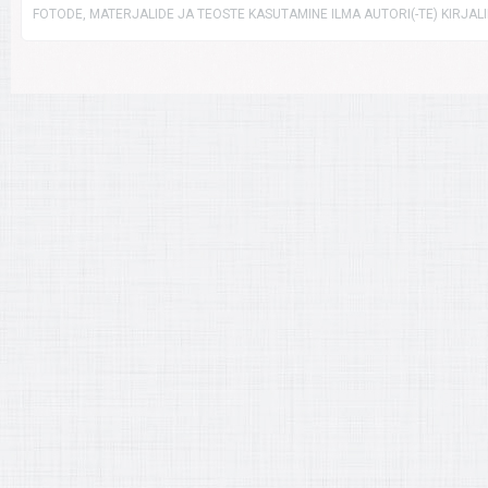
FOTODE, MATERJALIDE JA TEOSTE KASUTAMINE ILMA AUTORI(-TE) KIRJAL