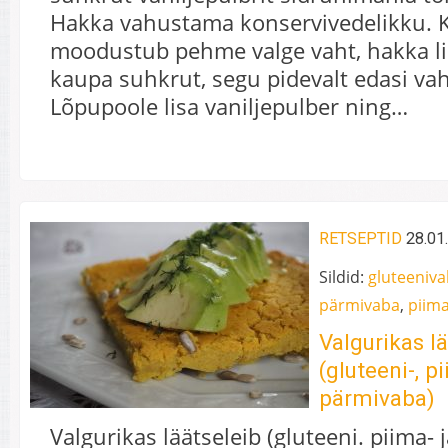
Hakka vahustama konservivedelikku. 
moodustub pehme valge vaht, hakka l
kaupa suhkrut, segu pidevalt edasi va
Lõpupoole lisa vaniljepulber ning…
RETSEPTID
28.01
Sildid:
gluteeniv
pärmivaba
,
piim
Valgurikas l
(gluteeni-, p
pärmivaba)
Valgurikas läätseleib (gluteeni. piima-