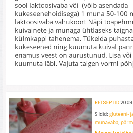
sool laktoosivaba või (võib asendada
kukeseenehoidisega) 1 muna 50-100 
laktoosivaba vahukoort Näpi toapehme
kuivainete ja munaga ühtlaseks taigna
külmkappi tahenema. Tükelda puhast
kukeseened ning kuumuta kuival pann
enamus veest on aurustunud. Lisa või 
kuumuta läbi. Vajuta taigen vormi põh
RETSEPTID
20.08
Sildid:
gluteeni- j
munavaba
,
pärm