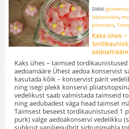
Sildid:
gluteeniv
laktoosivaba
,
mu
piimavaba
,
Taime
Kaks ühes –
tordikaunist
aedoamääre
Kaks ühes – taimsed tordikaunistused 
aedoamääre Ühest aedoa konservist s
kasutada kõik – konservist pärit vedel
ning isegi plekk konservi pliiatsitopsin
vedelikust saab valmistada taimseid to
ning aedubadest väga head taimset mä
Taimsest beseest tordikaunistused 1 p
purk) valge aedoakonservi vedelikku (s
suhkrut vaniljepulbrit sidrunimahla t