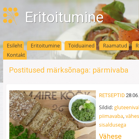
Eritoitumine
Esileht
Eritoitumine
Toiduained
Raamatud
R
Kontakt
Postitused märksõnaga: pärmivaba
RETSEPTID
28.06
Sildid:
gluteeniv
piimavaba
,
vähes
sisaldusega
Vähese