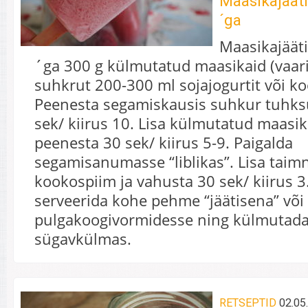
Maasikajäät
´ga
Maasikajäät
´ga 300 g külmutatud maasikaid (vaari
suhkrut 200-300 ml sojajogurtit või k
Peenesta segamiskausis suhkur tuhks
sek/ kiirus 10. Lisa külmutatud maasik
peenesta 30 sek/ kiirus 5-9. Paigalda
segamisanumasse “liblikas”. Lisa taimn
kookospiim ja vahusta 30 sek/ kiirus 3
serveerida kohe pehme “jäätisena” või
pulgakoogivormidesse ning külmutada
sügavkülmas.
RETSEPTID
02.05