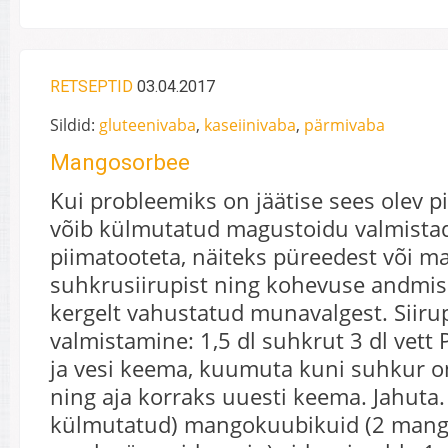
RETSEPTID
03.04.2017
Sildid:
gluteenivaba
,
kaseiinivaba
,
pärmivaba
Mangosorbee
Kui probleemiks on jäätise sees olev 
võib külmutatud magustoidu valmistad
piimatooteta, näiteks püreedest või ma
suhkrusiirupist ning kohevuse andmis
kergelt vahustatud munavalgest. Siiru
valmistamine: 1,5 dl suhkrut 3 dl vett
ja vesi keema, kuumuta kuni suhkur 
ning aja korraks uuesti keema. Jahuta.
külmutatud) mangokuubikuid (2 mang