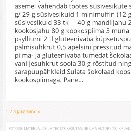
asemel vähendab tootes süsivesikute s
g/ 29 g süsivesikuid 1 minimuffin (12 g
süsivesikuid 33 tk 40 g mandlijahu 
kookosjahu 80 g kookospiima 3 muna 50
psylliumi 2 tl gluteenivaba küpsetuspu
palmisuhkrut 0,5 apelsini pressitud m
piima- ja gluteenivaba tumedat šokola
vaniljesuhkrut soola 30 g röstitud nin
sarapuupähkleid Sulata šokolaad koos
kookospiimaga. Pane…
1
2
3
Järgmine »
FOTODE, MATERJALIDE JA TEOSTE KASUTAMINE ILMA AUTORI(-TE) KIRJAL