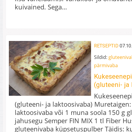
kuivained. Sega…
RETSEPTID
07.10
Sildid:
gluteeniv
pärmivaba
Kukeseenepi
(gluteeni- ja
Kukeseenep
(gluteeni- ja laktoosivaba) Muretaigen:
laktoosivaba või 1 muna soola 150 g g
jahusegu Semper FIN MIX 1 tl Fiber Hus
gluteenivaba küpsetuspulber Täidis: 