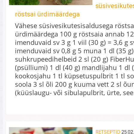
süsivesikute
röstsai ürdimäärdega
Vähese süsivesikutesisaldusega röstsa
ürdimäärdega 100 g röstsaia annab 12 
imenduvaid sv 3 g 1 viil (30 g) = 3,6 g s
imenduvaid sv 0,8 g 5 muna 1 dl (35 g)
suhkrupeedihelbeid 2 sl (20 g) FiberH
(psülliumi) 1 dl (40 g) mandlijahu 1 dl 
kookosjahu 1 tl küpsetuspulbrit 1 tl so
soola 3 sl õli 200 g kuuma vett 2 sl õ
(küüslaugu- või sibulapulbrit, ürte, s
RETSEPTID
25.02