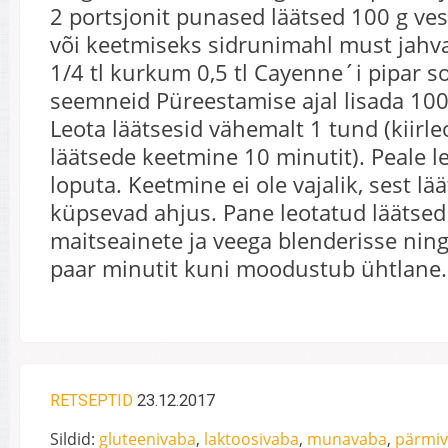
2 portsjonit punased läätsed 100 g ves
või keetmiseks sidrunimahl must jahv
1/4 tl kurkum 0,5 tl Cayenne´i pipar s
seemneid Püreestamise ajal lisada 100
Leota läätsesid vähemalt 1 tund (kiirle
läätsede keetmine 10 minutit). Peale l
loputa. Keetmine ei ole vajalik, sest lä
küpsevad ahjus. Pane leotatud läätsed
maitseainete ja veega blenderisse nin
paar minutit kuni moodustub ühtlane
RETSEPTID
23.12.2017
Sildid:
gluteenivaba
,
laktoosivaba
,
munavaba
,
pärmi