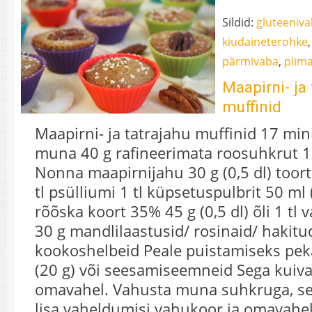
Sildid:
gluteeniv
kiudaineterohke
pärmivaba
,
piim
Maapirni- ja 
muffinid
Maapirni- ja tatrajahu muffinid 17 min
muna 40 g rafineerimata roosuhkrut 15
Nonna maapirnijahu 30 g (0,5 dl) toort
tl psülliumi 1 tl küpsetuspulbrit 50 ml (
rõõska koort 35% 45 g (0,5 dl) õli 1 tl 
30 g mandlilaastusid/ rosinaid/ hakitu
kookoshelbeid Peale puistamiseks pe
(20 g) või seesamiseemneid Sega kuiv
omavahel. Vahusta muna suhkruga, seg
lisa vaheldumisi vahukoor ja omavahe