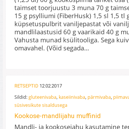
taimset toorjuustu 3 muna 70 g taimse
15 g psylliumi (FiberHusk) 1,5 sl 1,5 tl
küpsetuspulbrit vaniljepastat või vanil
mandlilaastusid 60 g vaarikaid 40 g m
Vahusta munad ksülitooliga. Sega kui
omavahel. (Võid segada…
RETSEPTID
12.02.2017
Sildid:
gluteenivaba
,
kaseiinivaba
,
pärmivaba
,
piimav
süsivesikute sisaldusega
Kookose-mandlijahu muffinid
Mandli- ja kookosejahu kasutamine ter