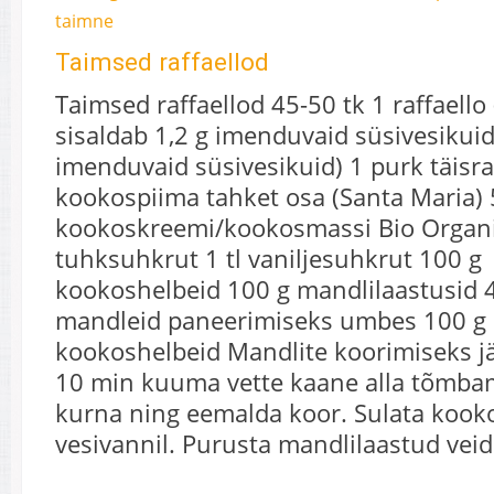
taimne
Taimsed raffaellod
Taimsed raffaellod 45-50 tk 1 raffaello 
sisaldab 1,2 g imenduvaid süsivesikuid
imenduvaid süsivesikuid) 1 purk täisr
kookospiima tahket osa (Santa Maria) 
kookoskreemi/kookosmassi Bio Organi
tuhksuhkrut 1 tl vaniljesuhkrut 100 g
kookoshelbeid 100 g mandlilaastusid 4
mandleid paneerimiseks umbes 100 g
kookoshelbeid Mandlite koorimiseks j
10 min kuuma vette kaane alla tõmbam
kurna ning eemalda koor. Sulata koo
vesivannil. Purusta mandlilaastud vei