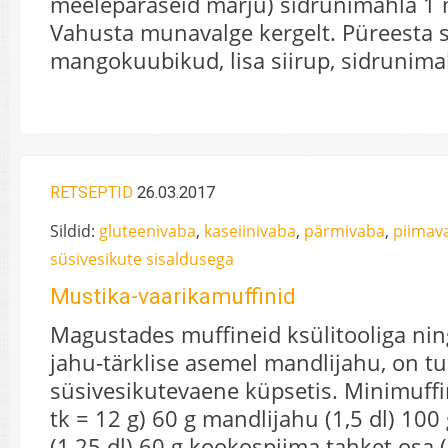
meelepäraseid marju) sidrunimahla 1
Vahusta munavalge kergelt. Püreesta 
mangokuubikud, lisa siirup, sidrunim
RETSEPTID
26.03.2017
Sildid:
gluteenivaba
,
kaseiinivaba
,
pärmivaba
,
piimav
süsivesikute sisaldusega
Mustika-vaarikamuffinid
Magustades muffineid ksülitooliga ni
jahu-tärklise asemel mandlijahu, on 
süsivesikutevaene küpsetis. Minimuffi
tk = 12 g) 60 g mandlijahu (1,5 dl) 100 
(1,25 dl) 60 g kookospiima tahket osa (