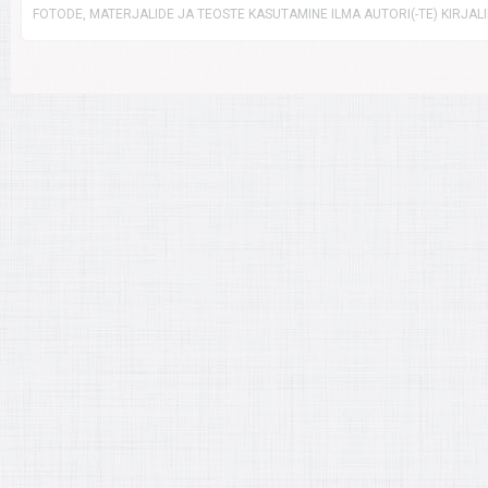
FOTODE, MATERJALIDE JA TEOSTE KASUTAMINE ILMA AUTORI(-TE) KIRJAL