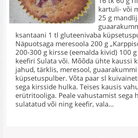
16 tk 60 g ri
kartuli- või 
25 g mandlij
guaarakumm
ksantaani 1 tl gluteenivaba küpsetuspu
Näpuotsaga meresoola 200 g „Karppis
200-300 g kirsse (eemalda kivid) 100 g
keefiri Sulata või. Mõõda ühte kaussi 
jahud, tärklis, meresool, guaarakummi
küpsetuspulber. Võta paar sl kuivaine
sega kirsside hulka. Teises kausis va
erütritooliga. Peale vahustamist sega 
sulatatud või ning keefir, vala…