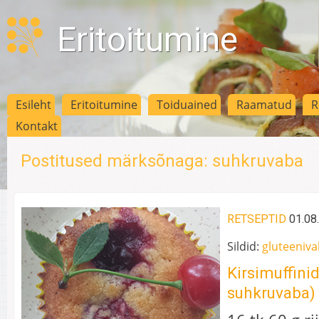
Eritoitumine
Esileht
Eritoitumine
Toiduained
Raamatud
R
Kontakt
Postitused märksõnaga: suhkruvaba
RETSEPTID
01.08
Sildid:
gluteeniv
Kirsimuffinid
suhkruvaba)