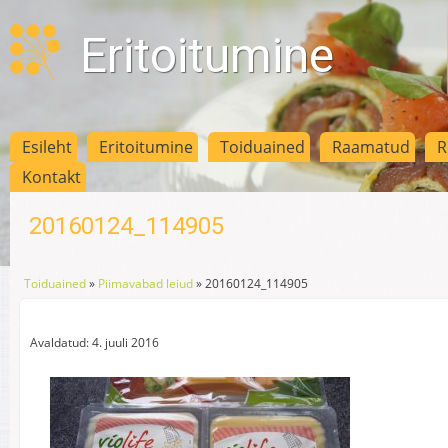
Eritoitumine
Esileht
Eritoitumine
Toiduained
Raamatud
R
Kontakt
20160124_114905
Toiduained
»
Piimavabad leiud
»
20160124_114905
Avaldatud: 4. juuli 2016