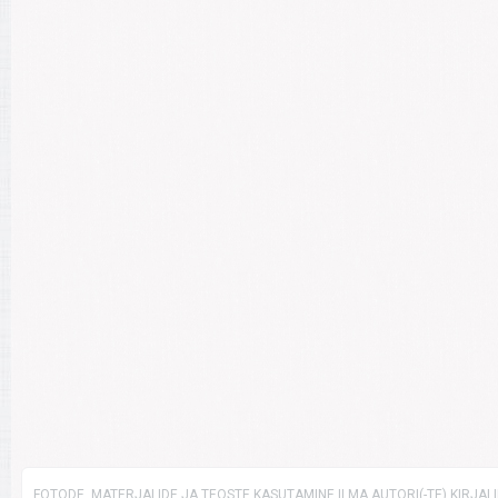
FOTODE, MATERJALIDE JA TEOSTE KASUTAMINE ILMA AUTORI(-TE) KIRJAL