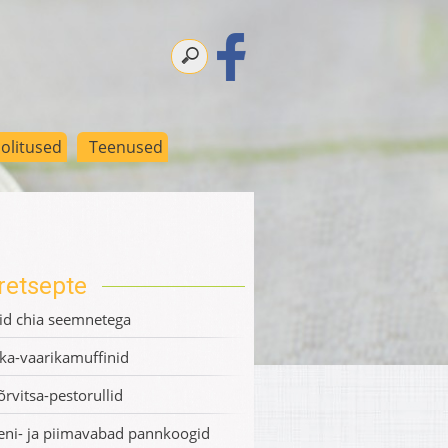
olitused
Teenused
retsepte
d chia seemnetega
ka-vaarikamuffinid
õrvitsa-pestorullid
eni- ja piimavabad pannkoogid