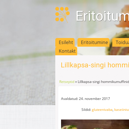
Eritoitu
Esileht
Eritoitumine
Toidu
Kontakt
Lillkapsa-singi homm
Retseptid
»
Lillkapsa-singi hommikumuffini
Avaldatud: 24. november 2017
Sildid:
gluteenivaba
,
kaseiini