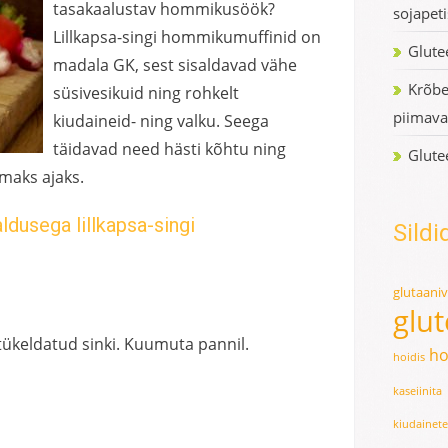
tasakaalustav hommikusöök?
sojapeti
Lillkapsa-singi hommikumuffinid on
Glute
madala GK, sest sisaldavad vähe
Krõbe
süsivesikuid ning rohkelt
piimava
kiudaineid- ning valku. Seega
täidavad need hästi kõhtu ning
Glute
maks ajaks.
ldusega lillkapsa-singi
Sildi
glutaani
glu
tükeldatud sinki. Kuumuta pannil.
ho
hoidis
kaseiinita
kiudainet