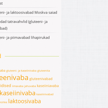
st
eni- ja laktoosivabad Moskva saiad
dad tatravahvlid (gluteeni- ja
bad)
eni- ja piimavabad lihapirukad
d
vaba
gluteeni- ja kaseiinivaba
gluteenita
teenivaba
gluteenivabad
idised
kaseiiniavaba
iimavaba
jahuvaba
kaseiinivaba
kaseiinivabad
laktoosivaba
erohke