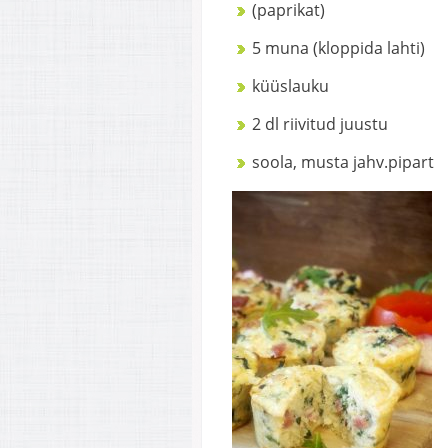
(paprikat)
5 muna (kloppida lahti)
küüslauku
2 dl riivitud juustu
soola, musta jahv.pipart