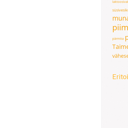
laktoosiv
süsivesi
mun
pii
pärmita
Taime
vähese
Erit