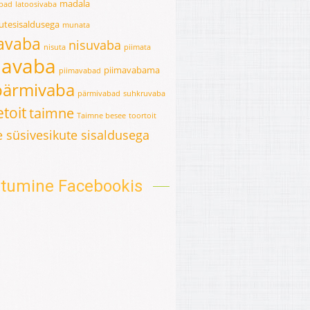
madala
abad
latoosivaba
kutesisaldusega
munata
avaba
nisuvaba
nisuta
piimata
mavaba
piimavabama
piimavabad
pärmivaba
pärmivabad
suhkruvaba
toit
taimne
Taimne besee
toortoit
 süsivesikute sisaldusega
oitumine Facebookis