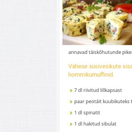
annavad täiskõhutunde pike
Vähese süsivesikute sisa
hommikumuffinid.
7 dl riivitud lillkapsast
paar peotäit kuubikuteks 
1 dl spinatit
1 dl hakitud sibulat