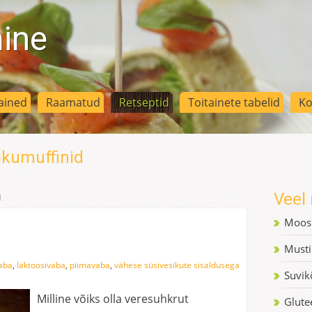
mine
ained
Raamatud
Retseptid
Toitainete tabelid
Ko
ikumuffinid
Veel 
d
Moosi
Musti
vaba
,
laktoosivaba
,
piimavaba
,
vähese süsivesikute sisaldusega
Suvik
Milline võiks olla veresuhkrut
Glute