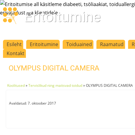
Eritoitumine
Esileht
Eritoitumine
Toiduained
Raamatud
R
Kontakt
OLYMPUS DIGITAL CAMERA
Koolitused
»
Tervislikud ning maitsvad toidud
»
OLYMPUS DIGITAL CAMERA
Avaldatud: 7. oktoober 2017