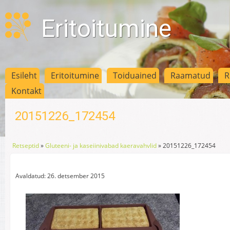
Eritoitumine
Esileht
Eritoitumine
Toiduained
Raamatud
R
Kontakt
20151226_172454
Retseptid
»
Gluteeni- ja kaseiinivabad kaeravahvlid
»
20151226_172454
Avaldatud: 26. detsember 2015