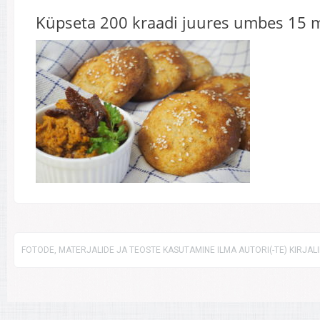
Küpseta 200 kraadi juures umbes 15 m
FOTODE, MATERJALIDE JA TEOSTE KASUTAMINE ILMA AUTORI(-TE) KIRJAL