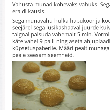
Vahusta munad kohevaks vahuks. Seg
eraldi kausis.
Sega munavahu hulka hapukoor ja koo
seejärel sega lusikashaaval juurde kui
taignal paisuda vähemalt 5 min. Vorm
käte vahel 9 palli ning aseta ahjuplaad
küpsetuspaberile. Määri pealt munaga
peale seesamiseemneid.