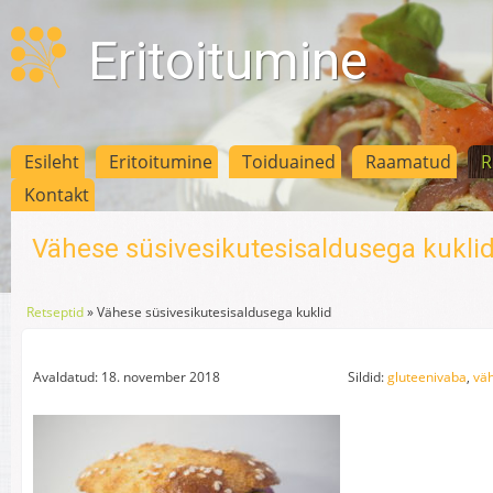
Eritoitumine
Esileht
Eritoitumine
Toiduained
Raamatud
R
Kontakt
Vähese süsivesikutesisaldusega kukli
Retseptid
»
Vähese süsivesikutesisaldusega kuklid
Avaldatud: 18. november 2018
Sildid:
gluteenivaba
,
väh