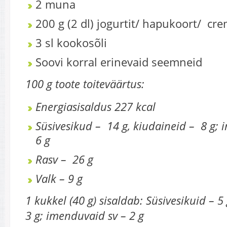
2 muna
200 g (2 dl) jogurtit/ hapukoort/ cre
3 sl kookosõli
Soovi korral erinevaid seemneid
100 g toote toiteväärtus:
Energiasisaldus 227 kcal
Süsivesikud – 14 g, kiudaineid – 8 g;
6 g
Rasv – 26 g
Valk – 9 g
1 kukkel (40 g) sisaldab: Süsivesikuid – 5
3 g; imenduvaid sv – 2 g