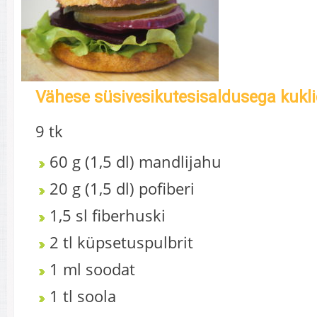
Vähese süsivesikutesisaldusega kukli
9 tk
60 g (1,5 dl) mandlijahu
20 g (1,5 dl) pofiberi
1,5 sl fiberhuski
2 tl küpsetuspulbrit
1 ml soodat
1 tl soola