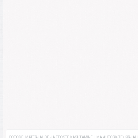
FOTODE, MATERJALIDE JA TEOSTE KASUTAMINE ILMA AUTORI(-TE) KIRJAL