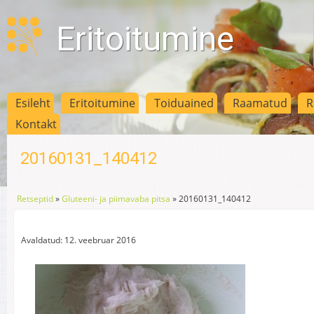
Eritoitumine
Esileht
Eritoitumine
Toiduained
Raamatud
R
Kontakt
20160131_140412
Retseptid
»
Gluteeni- ja piimavaba pitsa
»
20160131_140412
Avaldatud: 12. veebruar 2016