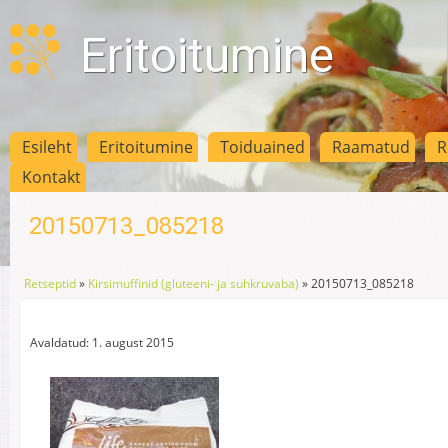
Eritoitumine
Esileht
Eritoitumine
Toiduained
Raamatud
R
Kontakt
20150713_085218
Retseptid
»
Kirsimuffinid (gluteeni- ja suhkruvaba)
»
20150713_085218
Avaldatud: 1. august 2015