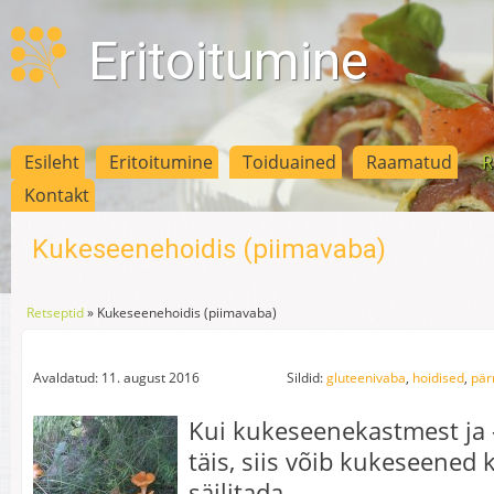
Eritoitumine
Esileht
Eritoitumine
Toiduained
Raamatud
R
Kontakt
Kukeseenehoidis (piimavaba)
Retseptid
»
Kukeseenehoidis (piimavaba)
Avaldatud: 11. august 2016
Sildid:
gluteenivaba
,
hoidised
,
pär
Kui kukeseenekastmest ja -
täis, siis võib kukeseened 
säilitada.