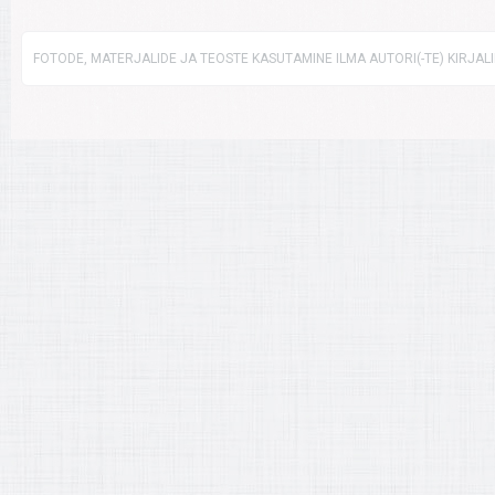
FOTODE, MATERJALIDE JA TEOSTE KASUTAMINE ILMA AUTORI(-TE) KIRJAL