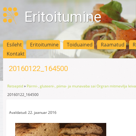
Eritoitumine
Esileht
Eritoitumine
Toiduained
Raamatud
R
Kontakt
20160122_164500
Retseptid
»
Pärmi-, gluteeni-, piima- ja munavaba sai Orgran mitmevilja lei
20160122_164500
Avaldatud: 22. jaanuar 2016