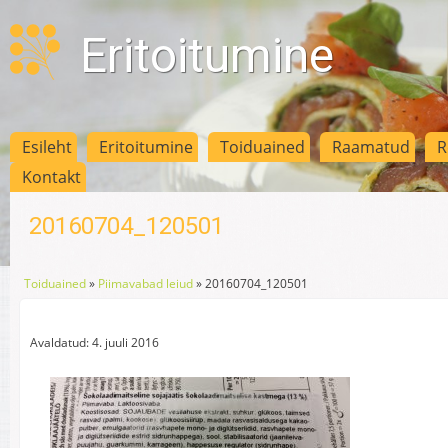
Eritoitumine
Esileht
Eritoitumine
Toiduained
Raamatud
R
Kontakt
20160704_120501
Toiduained
»
Piimavabad leiud
»
20160704_120501
Avaldatud: 4. juuli 2016