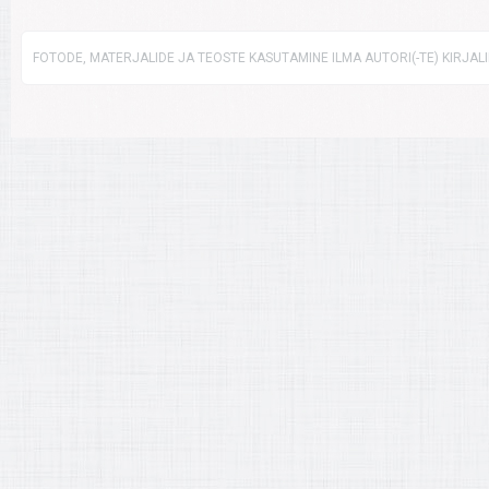
FOTODE, MATERJALIDE JA TEOSTE KASUTAMINE ILMA AUTORI(-TE) KIRJAL