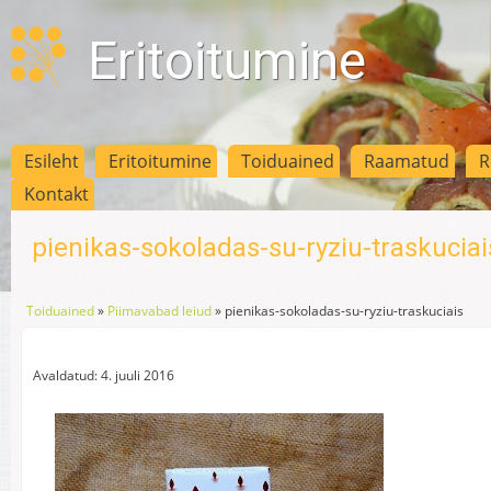
Eritoitumine
Esileht
Eritoitumine
Toiduained
Raamatud
R
Kontakt
pienikas-sokoladas-su-ryziu-traskuciai
Toiduained
»
Piimavabad leiud
»
pienikas-sokoladas-su-ryziu-traskuciais
Avaldatud: 4. juuli 2016