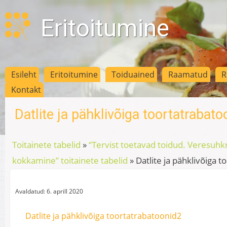
Eritoitumine
Esileht
Eritoitumine
Toiduained
Raamatud
R
Kontakt
Datlite ja pähklivõiga toortatrabato
Toitainete tabelid
»
“Tervist toetavad toidud. Veresuhk
kokkamine” toitainete tabelid
»
Datlite ja pähklivõiga 
Avaldatud: 6. aprill 2020
Datlite ja pähklivõiga toortatrabatoonid2