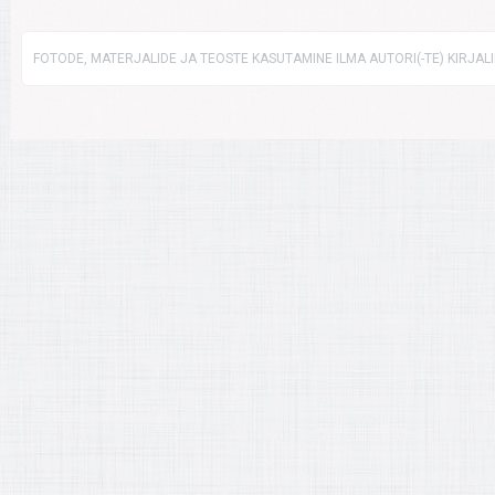
FOTODE, MATERJALIDE JA TEOSTE KASUTAMINE ILMA AUTORI(-TE) KIRJAL