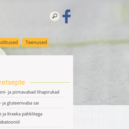
olitused
Teenused
retsepte
eni- ja piimavabad lihapirukad
- ja gluteenivaba sai
te ja Kreeka pähklitega
rabatoonid