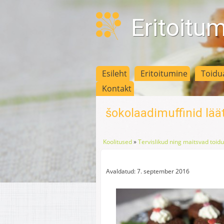
Eritoitu
Esileht
Eritoitumine
Toidu
Kontakt
šokolaadimuffinid lä
Koolitused
»
Tervislikud ning maitsvad toid
Avaldatud: 7. september 2016