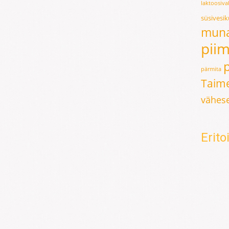
laktoosiv
süsivesi
mun
pii
pärmita
Taime
vähese
Erit