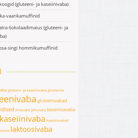
koogid (gluteeni- ja kaseiinivaba)
ka-vaarikamuffinid
atra-šokolaadimaius (gluteeni- ja
ba)
apsa-singi hommikumuffinid
d
vaba
gluteeni- ja kaseiinivaba
gluteenita
teenivaba
gluteenivabad
idised
kaseiiniavaba
iimavaba
jahuvaba
kaseiinivaba
kaseiinivabad
laktoosivaba
erohke