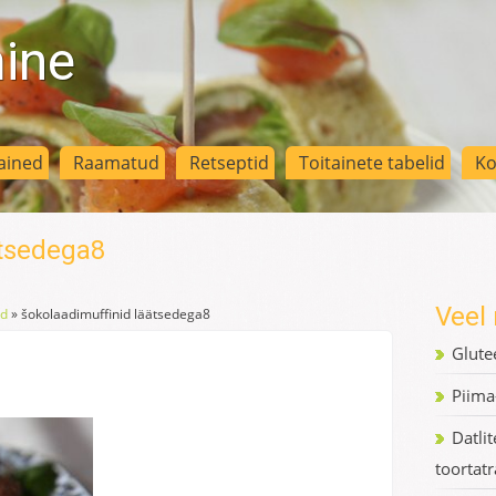
mine
ained
Raamatud
Retseptid
Toitainete tabelid
Ko
ätsedega8
Veel 
ud
»
šokolaadimuffinid läätsedega8
Glute
Piima
Datli
toortat