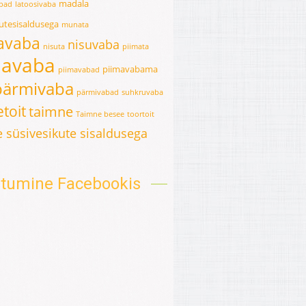
madala
abad
latoosivaba
kutesisaldusega
munata
avaba
nisuvaba
nisuta
piimata
mavaba
piimavabama
piimavabad
pärmivaba
pärmivabad
suhkruvaba
toit
taimne
Taimne besee
toortoit
 süsivesikute sisaldusega
oitumine Facebookis