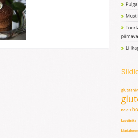
Pulga
Musti
Toort
piimava
Lillk
Sildi
glutaani
glu
ho
hoidis
kaseiinita
kiudainet