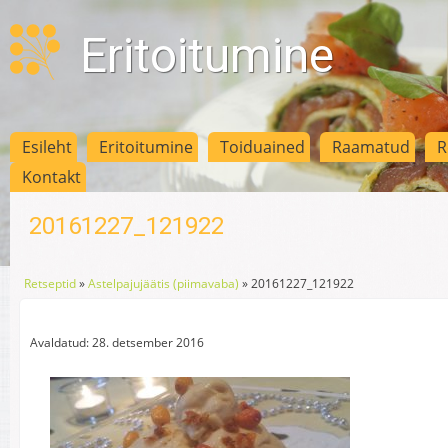
Eritoitumine
Esileht
Eritoitumine
Toiduained
Raamatud
R
Kontakt
20161227_121922
Retseptid
»
Astelpajujäätis (piimavaba)
»
20161227_121922
Avaldatud: 28. detsember 2016