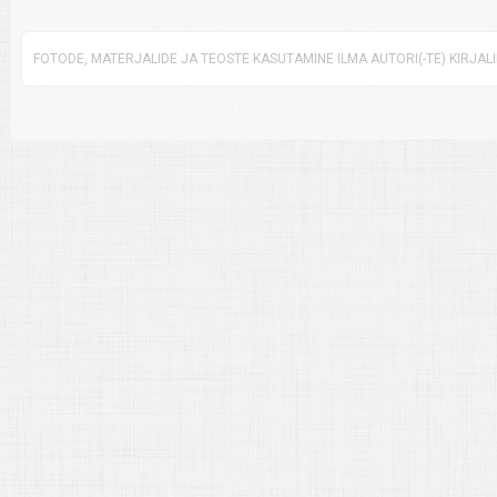
FOTODE, MATERJALIDE JA TEOSTE KASUTAMINE ILMA AUTORI(-TE) KIRJAL