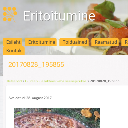
Eritoitumine
Esileht
Eritoitumine
Toiduained
Raamatud
R
Kontakt
20170828_195855
Retseptid
»
Gluteeni- ja laktoosivaba seenepirukas
»
20170828_195855
Avaldatud: 28. august 2017