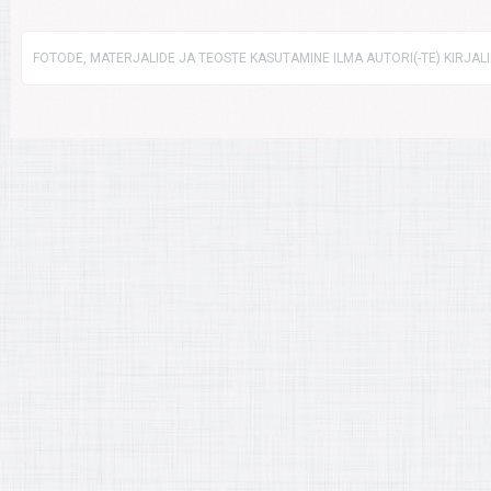
FOTODE, MATERJALIDE JA TEOSTE KASUTAMINE ILMA AUTORI(-TE) KIRJAL