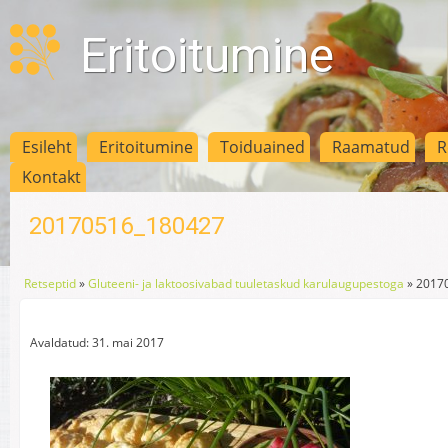
Eritoitumine
Esileht
Eritoitumine
Toiduained
Raamatud
R
Kontakt
20170516_180427
Retseptid
»
Gluteeni- ja laktoosivabad tuuletaskud karulaugupestoga
»
2017
Avaldatud: 31. mai 2017