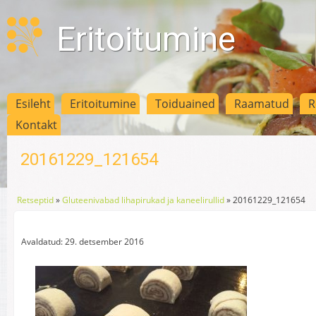
Eritoitumine
Esileht
Eritoitumine
Toiduained
Raamatud
R
Kontakt
20161229_121654
Retseptid
»
Gluteenivabad lihapirukad ja kaneelirullid
»
20161229_121654
Avaldatud: 29. detsember 2016