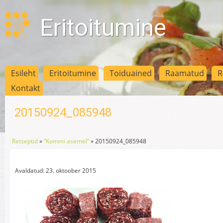
Eritoitumine
Esileht
Eritoitumine
Toiduained
Raamatud
R
Kontakt
20150924_085948
Retseptid
»
“Kommi asemel”
»
20150924_085948
Avaldatud: 23. oktoober 2015