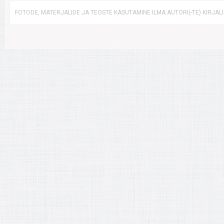
FOTODE, MATERJALIDE JA TEOSTE KASUTAMINE ILMA AUTORI(-TE) KIRJAL