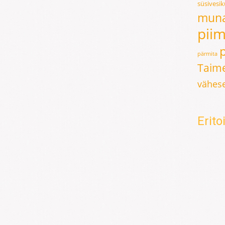
süsivesi
mun
pii
pärmita
Taime
vähese
Erit