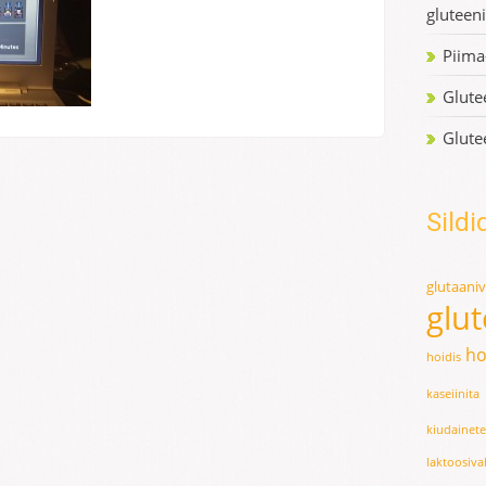
gluteen
Piima
Glute
Glute
Sildi
glutaani
glu
ho
hoidis
kaseiinita
kiudainet
laktoosiv