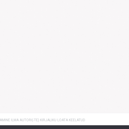
MINE ILMA AUTORI(-TE) KIRJALIKU LOATA KEELATUD