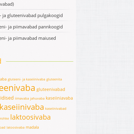
ivabad)
- ja gluteenivabad pulgakoogid
eni- ja piimavabad pannkoogid
eni- ja piimavabad maiused
d
vaba
gluteeni- ja kaseiinivaba
gluteenita
teenivaba
gluteenivabad
idised
kaseiiniavaba
iimavaba
jahuvaba
kaseiinivaba
kaseiinivabad
laktoosivaba
erohke
madala
abad
latoosivaba