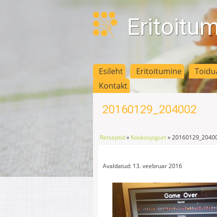
Eritoitu
Esileht
Eritoitumine
Toidu
Kontakt
20160129_204002
Retseptid
»
Kookosjogurt
»
20160129_2040
Avaldatud: 13. veebruar 2016