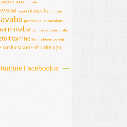
kutesisaldusega
munata
avaba
nisuvaba
nisuta
piimata
mavaba
piimavabama
piimavabad
pärmivaba
pärmivabad
suhkruvaba
toit
taimne
Taimne besee
toortoit
 süsivesikute sisaldusega
oitumine Facebookis