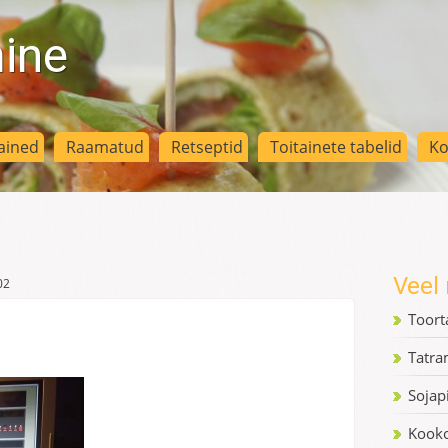
mine
ained
Raamatud
Retseptid
Toitainete tabelid
Ko
Veel 
02
Toort
Tatra
Sojap
Kooko