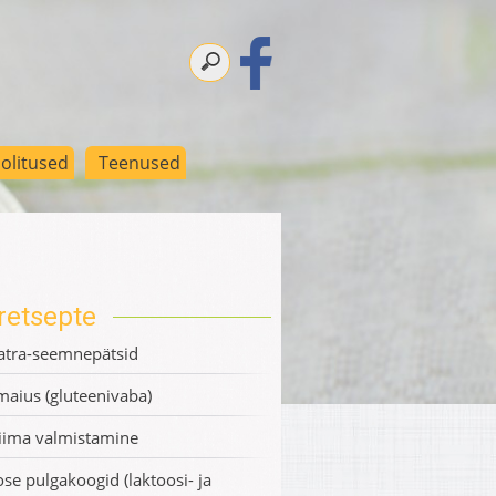
olitused
Teenused
retsepte
atra-seemnepätsid
maius (gluteenivaba)
iima valmistamine
se pulgakoogid (laktoosi- ja