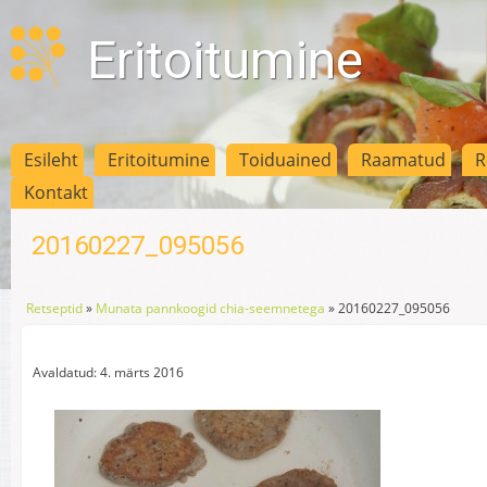
Eritoitumine
Esileht
Eritoitumine
Toiduained
Raamatud
R
Kontakt
20160227_095056
Retseptid
»
Munata pannkoogid chia-seemnetega
»
20160227_095056
Avaldatud: 4. märts 2016