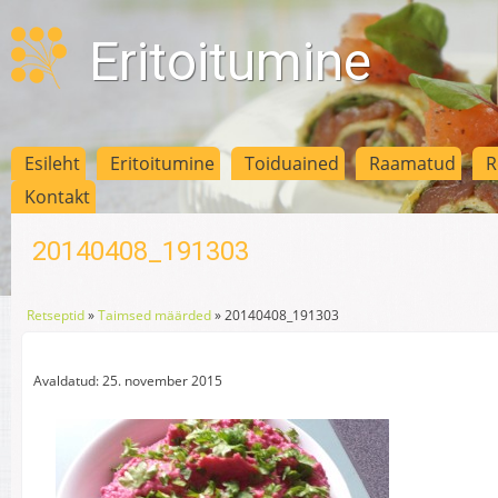
Eritoitumine
Esileht
Eritoitumine
Toiduained
Raamatud
R
Kontakt
20140408_191303
Retseptid
»
Taimsed määrded
»
20140408_191303
Avaldatud: 25. november 2015