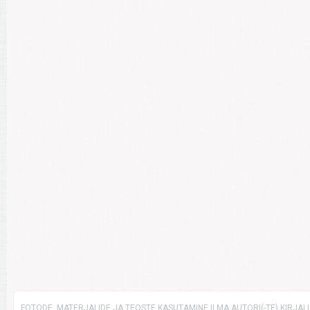
FOTODE, MATERJALIDE JA TEOSTE KASUTAMINE ILMA AUTORI(-TE) KIRJAL