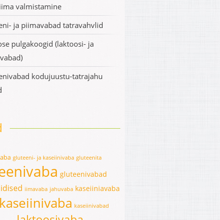
iima valmistamine
eni- ja piimavabad tatravahvlid
se pulgakoogid (laktoosi- ja
ivabad)
enivabad kodujuustu-tatrajahu
d
d
vaba
gluteeni- ja kaseiinivaba
gluteenita
teenivaba
gluteenivabad
idised
kaseiiniavaba
iimavaba
jahuvaba
kaseiinivaba
kaseiinivabad
laktoosivaba