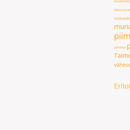
kiudainet
laktoosiv
süsivesi
mun
pii
pärmita
Taime
vähese
Erit