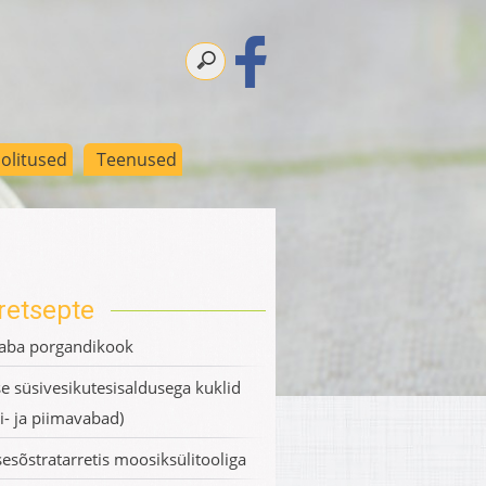
olitused
Teenused
retsepte
aba porgandikook
e süsivesikutesisaldusega kuklid
i- ja piimavabad)
esõstratarretis moosiksülitooliga