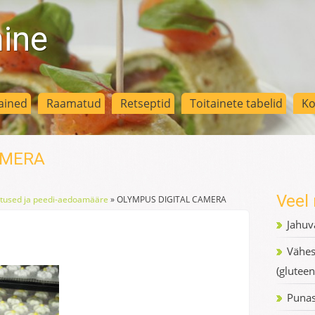
mine
ained
Raamatud
Retseptid
Toitainete tabelid
Ko
AMERA
Veel 
stused ja peedi-aedoamääre
»
OLYMPUS DIGITAL CAMERA
Jahuv
Vähes
(gluteen
Punas