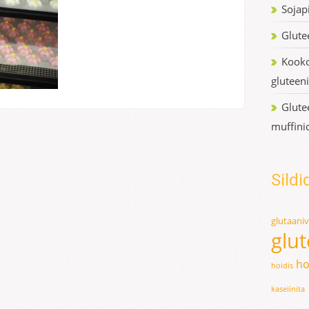
Sojap
Glute
Kooko
gluteen
Glute
muffini
Sildi
glutaani
glu
ho
hoidis
kaseiinita