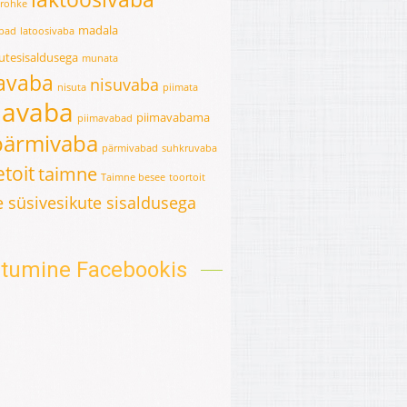
erohke
madala
abad
latoosivaba
kutesisaldusega
munata
avaba
nisuvaba
nisuta
piimata
mavaba
piimavabama
piimavabad
pärmivaba
pärmivabad
suhkruvaba
toit
taimne
Taimne besee
toortoit
 süsivesikute sisaldusega
oitumine Facebookis