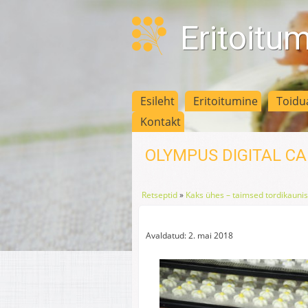
Eritoitu
Esileht
Eritoitumine
Toidu
Kontakt
OLYMPUS DIGITAL C
Retseptid
»
Kaks ühes – taimsed tordikauni
Avaldatud: 2. mai 2018