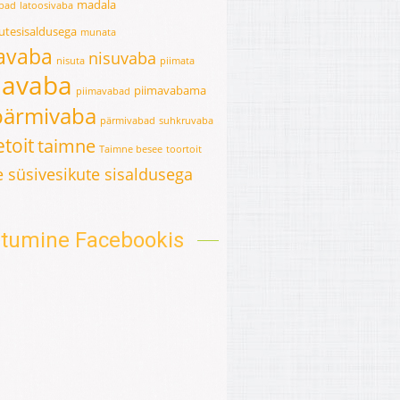
madala
abad
latoosivaba
kutesisaldusega
munata
avaba
nisuvaba
nisuta
piimata
mavaba
piimavabama
piimavabad
pärmivaba
pärmivabad
suhkruvaba
toit
taimne
Taimne besee
toortoit
 süsivesikute sisaldusega
oitumine Facebookis