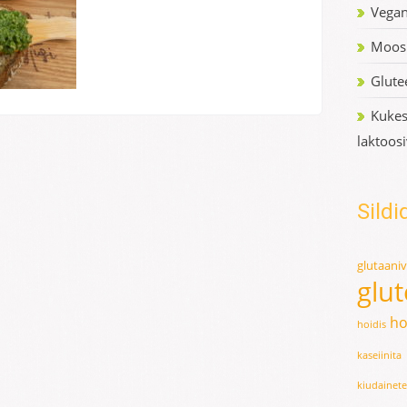
Vegan
Moosi
Glute
Kukes
laktoos
Sildi
glutaani
glu
ho
hoidis
kaseiinita
kiudainet