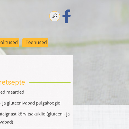
olitused
Teenused
retsepte
sed määrded
- ja gluteenivabad pulgakoogid
taignast kõrvitsakuklid (gluteeni- ja
ivabad)