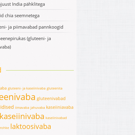
juust India pähklitega
d chia seemnetega
eni- ja piimavabad pannkoogid
eenepirukas (gluteeni- ja
ivaba)
d
vaba
gluteeni- ja kaseiinivaba
gluteenita
teenivaba
gluteenivabad
idised
kaseiiniavaba
iimavaba
jahuvaba
kaseiinivaba
kaseiinivabad
laktoosivaba
erohke