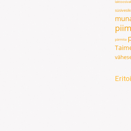
laktoosiv
süsivesi
mun
pii
pärmita
Taime
vähese
Erit