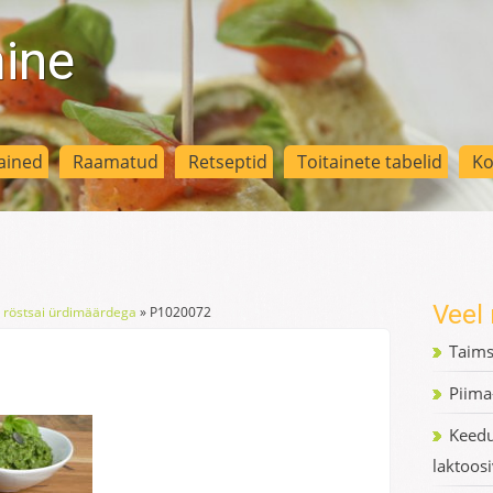
mine
ained
Raamatud
Retseptid
Toitainete tabelid
Ko
Veel 
 röstsai ürdimäärdega
»
P1020072
Taim
Piima
Keedu
laktoos