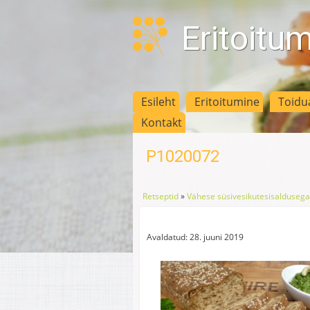
Eritoitu
Esileht
Eritoitumine
Toidu
Kontakt
P1020072
Retseptid
»
Vähese süsivesikutesisaldusega
Avaldatud: 28. juuni 2019