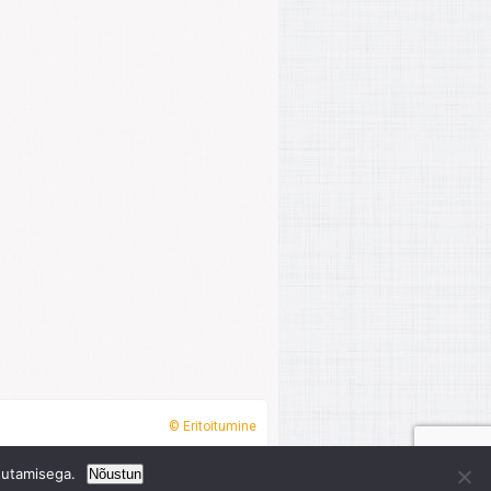
© Eritoitumine
sutamisega.
Nõustun