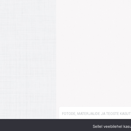
FOTODE, MATERJALIDE JA TEOSTE KASUTA
Sellel veebilehel ka