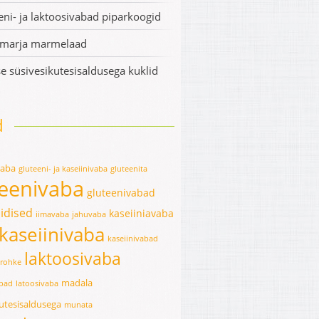
eni- ja laktoosivabad piparkoogid
smarja marmelaad
e süsivesikutesisaldusega kuklid
d
vaba
gluteeni- ja kaseiinivaba
gluteenita
teenivaba
gluteenivabad
idised
kaseiiniavaba
iimavaba
jahuvaba
kaseiinivaba
kaseiinivabad
laktoosivaba
erohke
madala
abad
latoosivaba
kutesisaldusega
munata