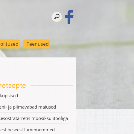
olitused
Teenused
retsepte
küpsised
eni- ja piimavabad maiused
esõstratarretis moosiksülitooliga
sest beseest lumememmed