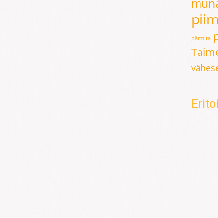
mun
pii
pärmita
Taime
vähese
Erit