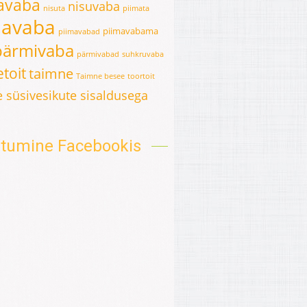
avaba
nisuvaba
nisuta
piimata
mavaba
piimavabama
piimavabad
pärmivaba
pärmivabad
suhkruvaba
toit
taimne
Taimne besee
toortoit
 süsivesikute sisaldusega
oitumine Facebookis