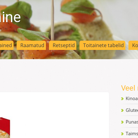
mine
ained
Raamatud
Retseptid
Toitainete tabelid
Ko
Veel 
Kinoa
Glute
Punas
Taim