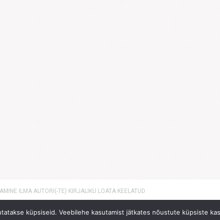
MINE ILMA AUTORI(-TE) KIRJALIKU LOATA KEELATUD
sutatakse küpsiseid. Veebilehe kasutamist jätkates nõustute küpsiste ka