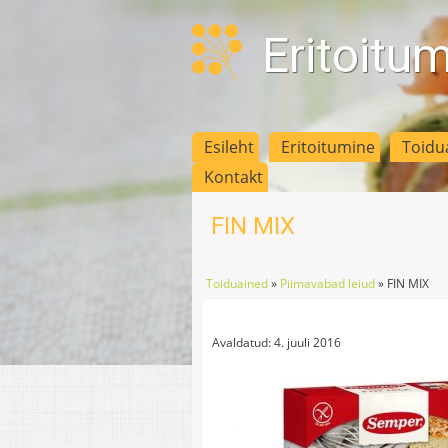
Eritoitu
Esileht
Eritoitumine
Toidu
Kontakt
FIN MIX
Toiduained
»
Piimavabad leiud
»
FIN MIX
Avaldatud: 4. juuli 2016