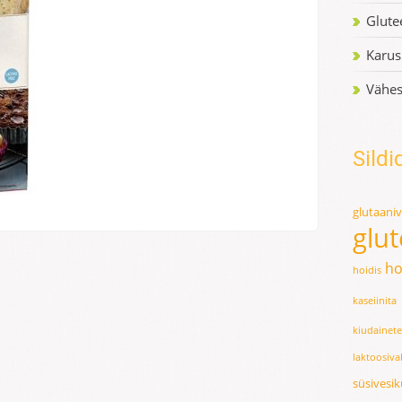
Glute
Karu
Vähes
Sildi
glutaani
glu
ho
hoidis
kaseiinita
kiudainet
laktoosiv
süsivesi