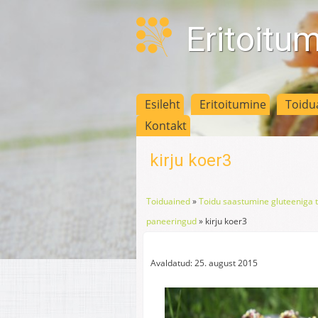
Eritoitu
Esileht
Eritoitumine
Toidu
Kontakt
kirju koer3
Toiduained
»
Toidu saastumine gluteeniga t
paneeringud
»
kirju koer3
Avaldatud: 25. august 2015