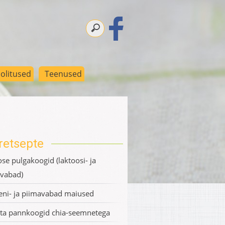
olitused
Teenused
retsepte
se pulgakoogid (laktoosi- ja
ivabad)
eni- ja piimavabad maiused
a pannkoogid chia-seemnetega