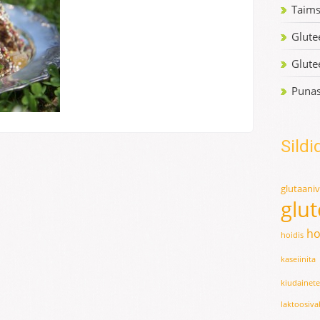
Taim
Glute
Glute
Punas
Sildi
glutaani
glu
ho
hoidis
kaseiinita
kiudainet
laktoosiv