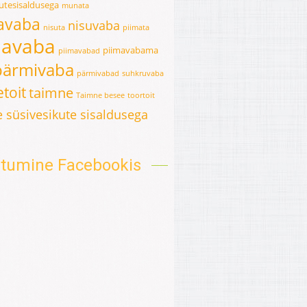
kutesisaldusega
munata
avaba
nisuvaba
nisuta
piimata
mavaba
piimavabama
piimavabad
pärmivaba
pärmivabad
suhkruvaba
toit
taimne
Taimne besee
toortoit
 süsivesikute sisaldusega
oitumine Facebookis