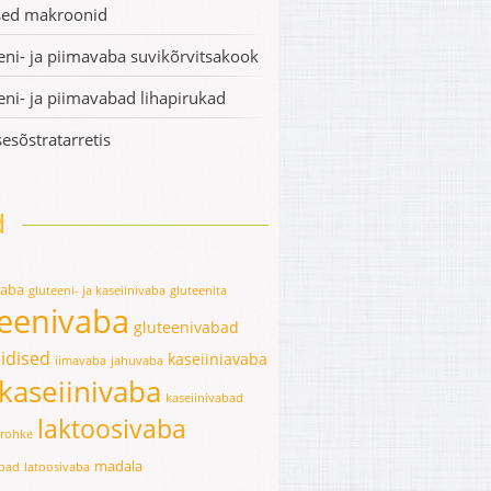
sed makroonid
eni- ja piimavaba suvikõrvitsakook
eni- ja piimavabad lihapirukad
esõstratarretis
d
vaba
gluteeni- ja kaseiinivaba
gluteenita
teenivaba
gluteenivabad
idised
kaseiiniavaba
iimavaba
jahuvaba
kaseiinivaba
kaseiinivabad
laktoosivaba
erohke
madala
abad
latoosivaba