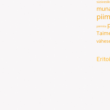
süsivesi
mun
pii
pärmita
Taime
vähese
Erit