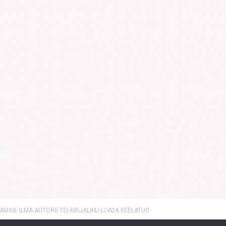
MINE ILMA AUTORI(-TE) KIRJALIKU LOATA KEELATUD