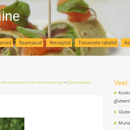
mine
ained
Raamatud
Retseptid
Toitainete tabelid
Ko
Veel 
oidu valmistamise või serveerimise ajal
»
Gluteenivabad
Kooko
gluteen
Glute
Munat