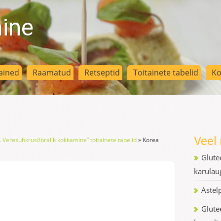
mine
ained
Raamatud
Retseptid
Toitainete tabelid
Ko
Veel 
. Veresuhkrusõbralik kokkamine” toitainete tabelid
»
Korea
Glute
karulau
Astel
Glute