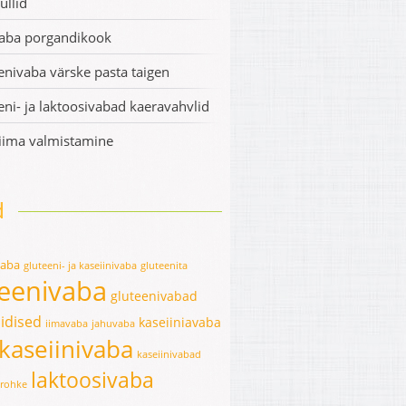
ullid
aba porgandikook
enivaba värske pasta taigen
eni- ja laktoosivabad kaeravahvlid
iima valmistamine
d
vaba
gluteeni- ja kaseiinivaba
gluteenita
teenivaba
gluteenivabad
idised
kaseiiniavaba
iimavaba
jahuvaba
kaseiinivaba
kaseiinivabad
laktoosivaba
erohke