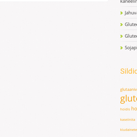
kaneelir
Jahuv
Glute
Glute
Sojap
Sildi
glutaani
glu
ho
hoidis
kaseiinita
kiudainet