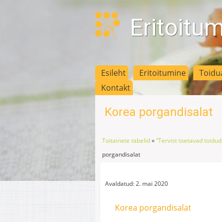
Eritoitu
Esileht
Eritoitumine
Toidu
Kontakt
Korea porgandisalat
Toitainete tabelid
»
“Tervist toetavad toidud
porgandisalat
Avaldatud: 2. mai 2020
Korea porgandisalat