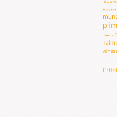
laktoosiv
süsivesi
mun
pii
pärmita
Taime
vähese
Erit