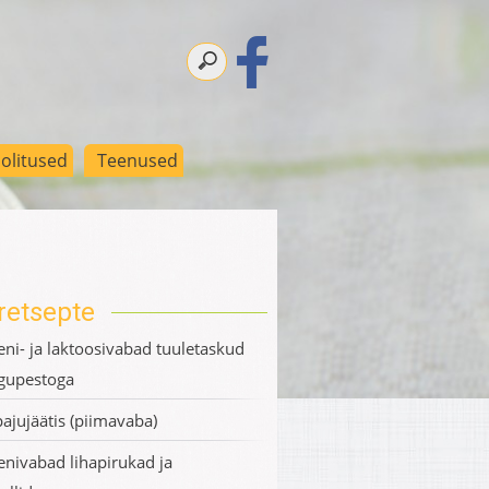
olitused
Teenused
retsepte
eni- ja laktoosivabad tuuletaskud
gupestoga
pajujäätis (piimavaba)
enivabad lihapirukad ja