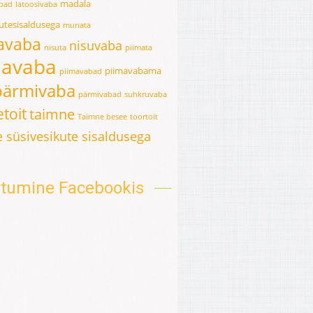
madala
abad
latoosivaba
kutesisaldusega
munata
avaba
nisuvaba
nisuta
piimata
mavaba
piimavabama
piimavabad
pärmivaba
pärmivabad
suhkruvaba
toit
taimne
Taimne besee
toortoit
 süsivesikute sisaldusega
oitumine Facebookis