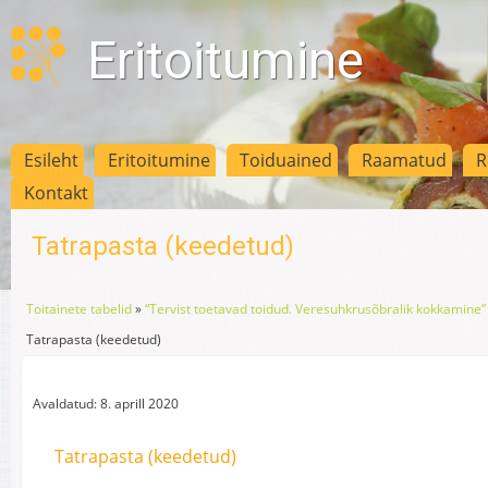
Eritoitumine
Esileht
Eritoitumine
Toiduained
Raamatud
R
Kontakt
Tatrapasta (keedetud)
Toitainete tabelid
»
“Tervist toetavad toidud. Veresuhkrusõbralik kokkamine” 
Tatrapasta (keedetud)
Avaldatud: 8. aprill 2020
Tatrapasta (keedetud)