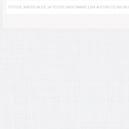
FOTODE, MATERJALIDE JA TEOSTE KASUTAMINE ILMA AUTORI(-TE) KIRJAL