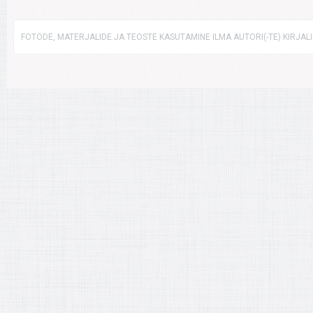
FOTODE, MATERJALIDE JA TEOSTE KASUTAMINE ILMA AUTORI(-TE) KIRJAL