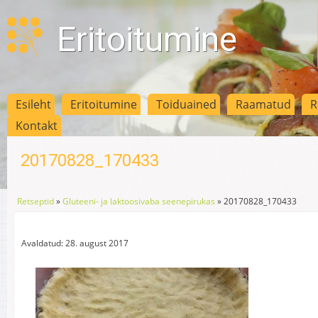
Eritoitumine
Esileht
Eritoitumine
Toiduained
Raamatud
R
Kontakt
20170828_170433
Retseptid
»
Gluteeni- ja laktoosivaba seenepirukas
»
20170828_170433
Avaldatud: 28. august 2017