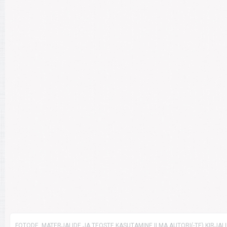
FOTODE, MATERJALIDE JA TEOSTE KASUTAMINE ILMA AUTORI(-TE) KIRJAL