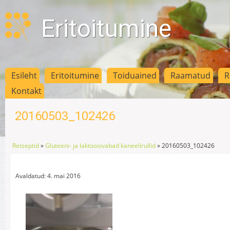
Eritoitumine
Esileht
Eritoitumine
Toiduained
Raamatud
R
Kontakt
20160503_102426
Retseptid
»
Gluteeni- ja laktoosivabad kaneelirullid
»
20160503_102426
Avaldatud: 4. mai 2016