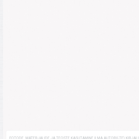
FOTODE, MATERJALIDE JA TEOSTE KASUTAMINE ILMA AUTORI(-TE) KIRJAL