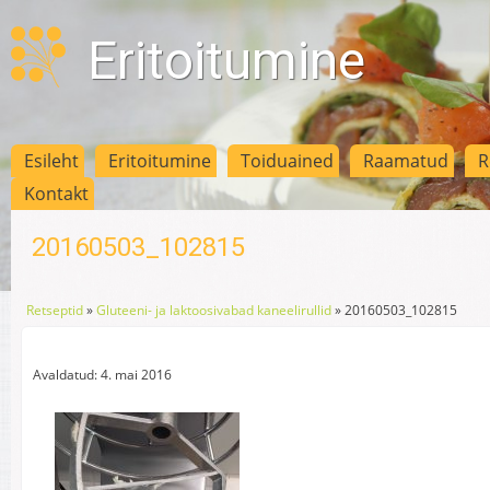
Eritoitumine
Esileht
Eritoitumine
Toiduained
Raamatud
R
Kontakt
20160503_102815
Retseptid
»
Gluteeni- ja laktoosivabad kaneelirullid
»
20160503_102815
Avaldatud: 4. mai 2016