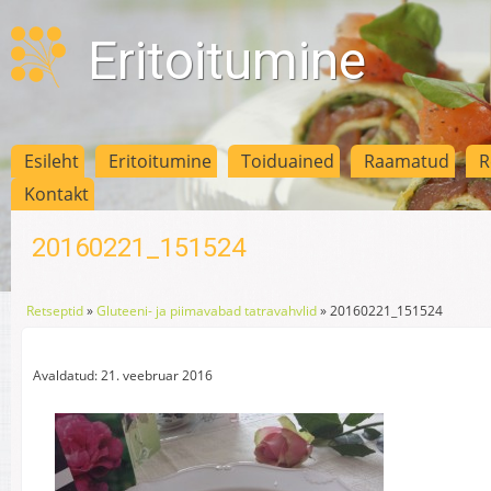
Eritoitumine
Esileht
Eritoitumine
Toiduained
Raamatud
R
Kontakt
20160221_151524
Retseptid
»
Gluteeni- ja piimavabad tatravahvlid
»
20160221_151524
Avaldatud: 21. veebruar 2016