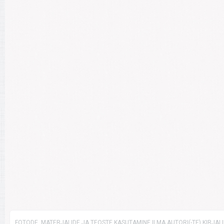
FOTODE, MATERJALIDE JA TEOSTE KASUTAMINE ILMA AUTORI(-TE) KIRJAL