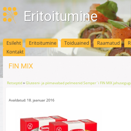
Eritoitumine
Esileht
Eritoitumine
Toiduained
Raamatud
R
Kontakt
FIN MIX
Retseptid
»
Gluteeni- ja piimavabad pelmeenid Semper´i FIN MIX jahusegug
Avaldatud: 18. jaanuar 2016