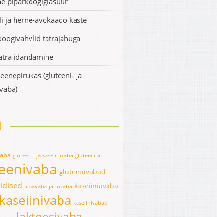
e piparkoogiglasuur
li ja herne-avokaado kaste
koogivahvlid tatrajahuga
atra idandamine
eenepirukas (gluteeni- ja
ivaba)
d
vaba
gluteeni- ja kaseiinivaba
gluteenita
teenivaba
gluteenivabad
idised
kaseiiniavaba
iimavaba
jahuvaba
kaseiinivaba
kaseiinivabad
laktoosivaba