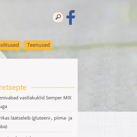
olitused
Teenused
retsepte
enivabad vastlakuklid Semper MIX
uga
ikas läätseleib (gluteeni-, piima- ja
ba)