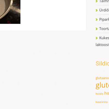
Taimn
Ürdiõ
Pipar
Toort
Kukes
laktoos
Sildi
glutaani
glu
ho
hoidis
kaseiinita