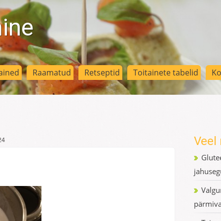
mine
ained
Raamatud
Retseptid
Toitainete tabelid
Ko
Veel 
24
Glute
jahuseg
Valgur
pärmiva