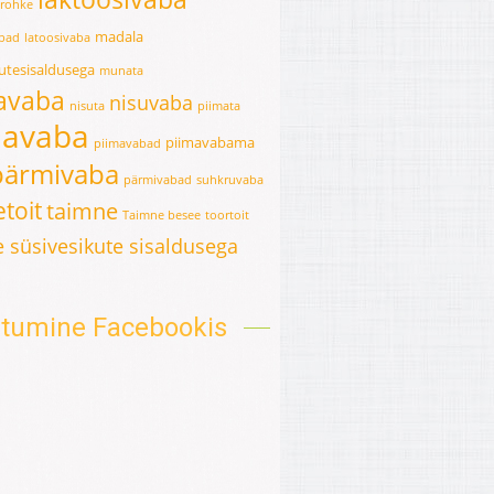
erohke
madala
abad
latoosivaba
kutesisaldusega
munata
avaba
nisuvaba
nisuta
piimata
mavaba
piimavabama
piimavabad
pärmivaba
pärmivabad
suhkruvaba
toit
taimne
Taimne besee
toortoit
 süsivesikute sisaldusega
oitumine Facebookis