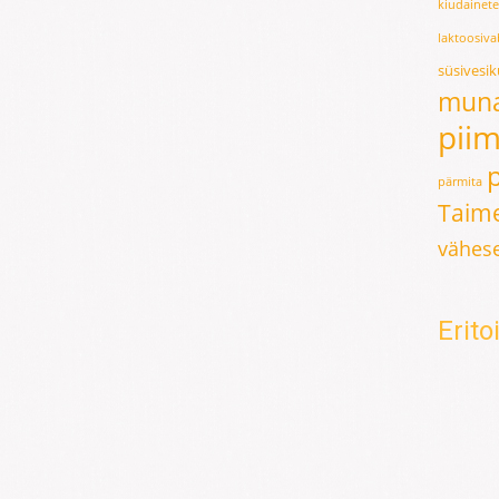
kiudainet
laktoosiv
süsivesi
mun
pii
pärmita
Taime
vähese
Erit