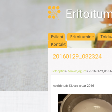
Eritoitu
Esileht
Eritoitumine
Toidu
Kontakt
20160129_082324
Retseptid
»
Kookosjogurt
»
20160129_0823
Avaldatud: 13. veebruar 2016