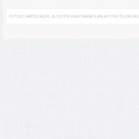
FOTODE, MATERJALIDE JA TEOSTE KASUTAMINE ILMA AUTORI(-TE) KIRJAL