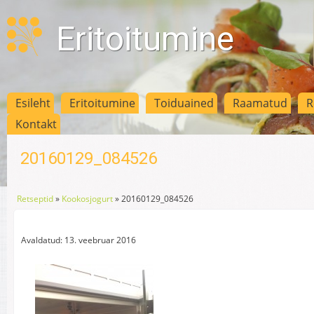
Eritoitumine
Esileht
Eritoitumine
Toiduained
Raamatud
R
Kontakt
20160129_084526
Retseptid
»
Kookosjogurt
»
20160129_084526
Avaldatud: 13. veebruar 2016