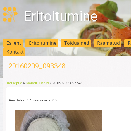
Eritoitumine
Esileht
Eritoitumine
Toiduained
Raamatud
R
Kontakt
20160209_093348
Retseptid
»
Mandlijuustud
»
20160209_093348
Avaldatud: 12. veebruar 2016