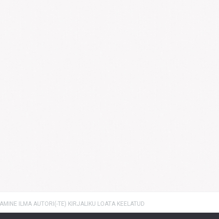
MINE ILMA AUTORI(-TE) KIRJALIKU LOATA KEELATUD