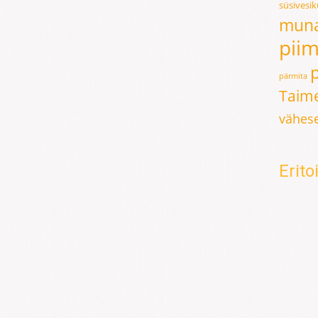
süsivesi
mun
pii
pärmita
Taime
vähese
Erit