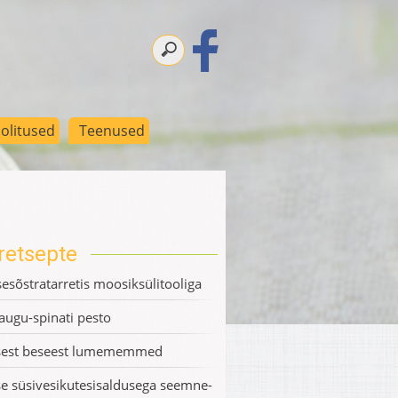
olitused
Teenused
retsepte
esõstratarretis moosiksülitooliga
augu-spinati pesto
sest beseest lumememmed
e süsivesikutesisaldusega seemne-