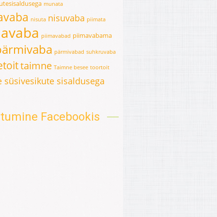
kutesisaldusega
munata
avaba
nisuvaba
nisuta
piimata
mavaba
piimavabama
piimavabad
pärmivaba
pärmivabad
suhkruvaba
toit
taimne
Taimne besee
toortoit
 süsivesikute sisaldusega
oitumine Facebookis