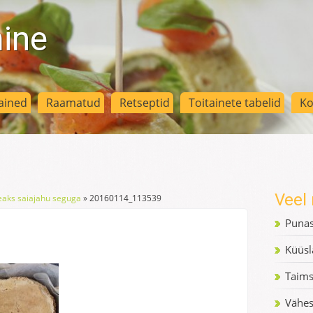
mine
ained
Raamatud
Retseptid
Toitainete tabelid
Ko
Veel 
Peaks saiajahu seguga
»
20160114_113539
Punas
Küüsl
Taim
Vähes