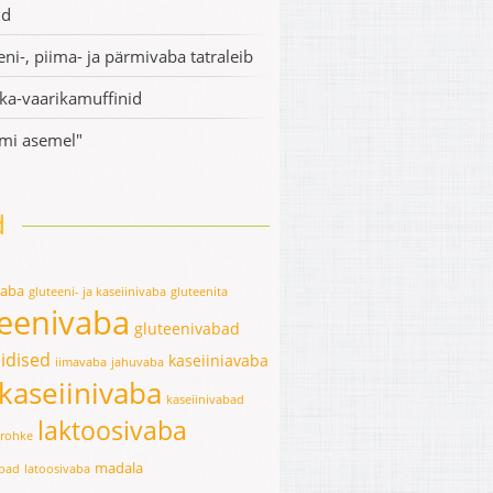
id
eni-, piima- ja pärmivaba tatraleib
ka-vaarikamuffinid
mi asemel"
d
vaba
gluteeni- ja kaseiinivaba
gluteenita
teenivaba
gluteenivabad
idised
kaseiiniavaba
iimavaba
jahuvaba
kaseiinivaba
kaseiinivabad
laktoosivaba
erohke
madala
abad
latoosivaba