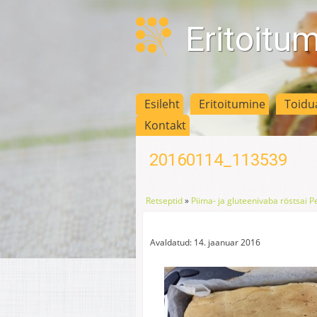
Eritoitu
Esileht
Eritoitumine
Toidu
Kontakt
20160114_113539
Retseptid
»
Piima- ja gluteenivaba röstsai 
Avaldatud: 14. jaanuar 2016