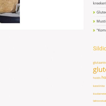
kreeker
Glute
Musti
"Kom
Sildi
glutaani
glu
ho
hoidis
kaseiinita
kiudainet
laktoosiv