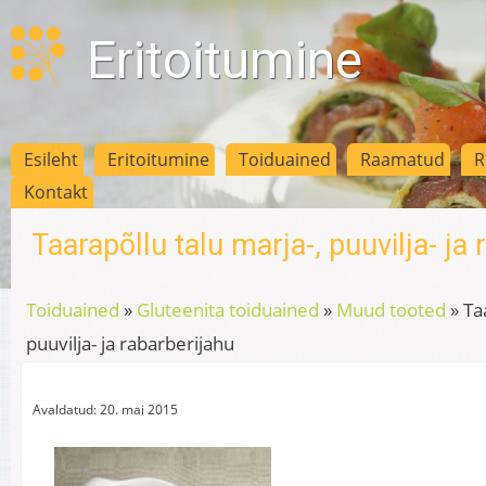
Eritoitumine
Esileht
Eritoitumine
Toiduained
Raamatud
R
Kontakt
Taarapõllu talu marja-, puuvilja- ja
Toiduained
»
Gluteenita toiduained
»
Muud tooted
»
Ta
puuvilja- ja rabarberijahu
Avaldatud: 20. mai 2015