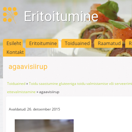
Eritoitumine
Esileht
Eritoitumine
Toiduained
Raamatud
R
Kontakt
agaavisiirup
Toiduained
»
Toidu saastumine gluteeniga toidu valmistamise või serveerimi
ettevalmistamine
»
agaavisiirup
Avaldatud: 26. detsember 2015