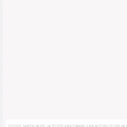
FOTODE, MATERJALIDE JA TEOSTE KASUTAMINE ILMA AUTORI(-TE) KIRJAL