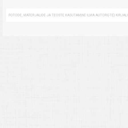
FOTODE, MATERJALIDE JA TEOSTE KASUTAMINE ILMA AUTORI(-TE) KIRJAL