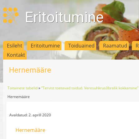
Eritoitumine
Esileht
Eritoitumine
Toiduained
Raamatud
R
Kontakt
Hernemääre
Toitainete tabelid
»
“Tervist toetavad toidud. Veresuhkrusõbralik kokkamine” 
Hernemääre
Avaldatud: 2. aprill 2020
Hernemääre