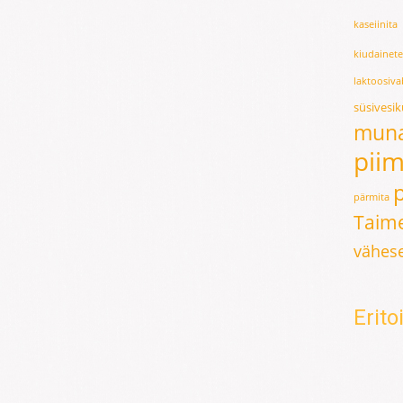
kaseiinita
kiudainet
laktoosiv
süsivesi
mun
pii
pärmita
Taime
vähese
Erit