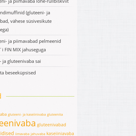
ni- ja piimavaba lõhe-rullbiskviit
ndimuffinid (gluteeni- ja
bad, vähese süsivesikute
sega)
eni- ja piimavabad pelmeenid
i FIN MIX jahuseguga
- ja gluteenivaba sai
a beseeküpsised
d
vaba
gluteeni- ja kaseiinivaba
gluteenita
teenivaba
gluteenivabad
idised
kaseiiniavaba
iimavaba
jahuvaba