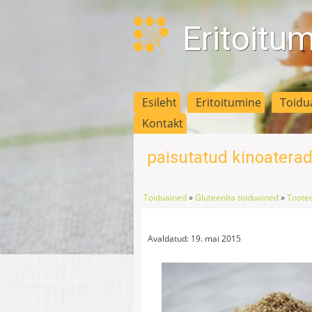
Eritoitu
Esileht
Eritoitumine
Toidu
Kontakt
paisutatud kinoatera
Toiduained
»
Gluteenita toiduained
»
Tooted
Avaldatud: 19. mai 2015