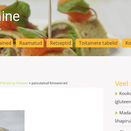
mine
ained
Raamatud
Retseptid
Toitainete tabelid
Ko
d
Veel 
 hirsist ja kinoast
»
paisutatud kinoaterad
Kooko
(gluteen
Madal
lihapiru