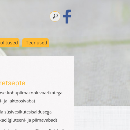
olitused
Teenused
retsepte
se-kohupiimakook vaarikatega
i- ja laktoosivaba)
a süsivesikutesisaldusega
kad (gluteeni- ja piimavabad)