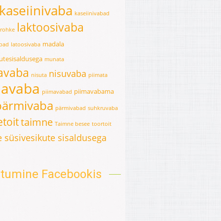
kaseiinivaba
kaseiinivabad
laktoosivaba
erohke
madala
abad
latoosivaba
kutesisaldusega
munata
avaba
nisuvaba
nisuta
piimata
mavaba
piimavabama
piimavabad
pärmivaba
pärmivabad
suhkruvaba
toit
taimne
Taimne besee
toortoit
 süsivesikute sisaldusega
oitumine Facebookis