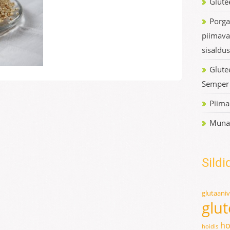
Glutee
Porga
piimava
sisaldu
Glute
Semper´
Piima
Munat
Sildi
glutaani
glu
ho
hoidis