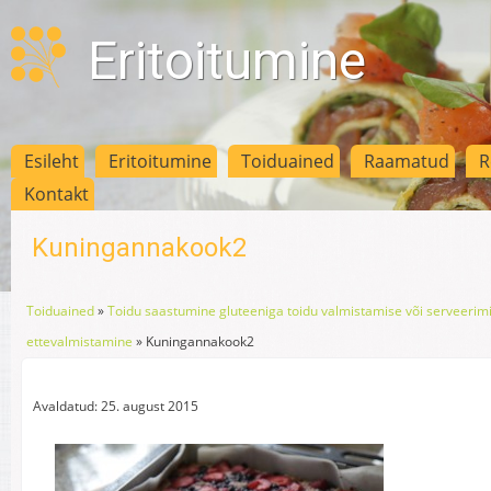
Eritoitumine
Esileht
Eritoitumine
Toiduained
Raamatud
R
Kontakt
Kuningannakook2
Toiduained
»
Toidu saastumine gluteeniga toidu valmistamise või serveerimi
ettevalmistamine
»
Kuningannakook2
Avaldatud: 25. august 2015